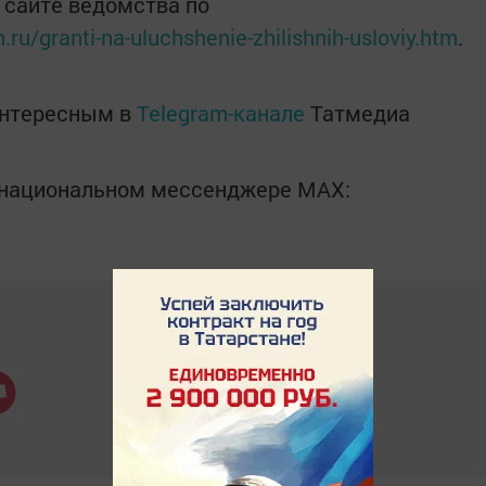
 сайте ведомства по
.ru/granti-na-uluchshenie-zhilishnih-usloviy.htm
.
интересным в
Telegram-канале
Татмедиа
в национальном мессенджере MАХ: