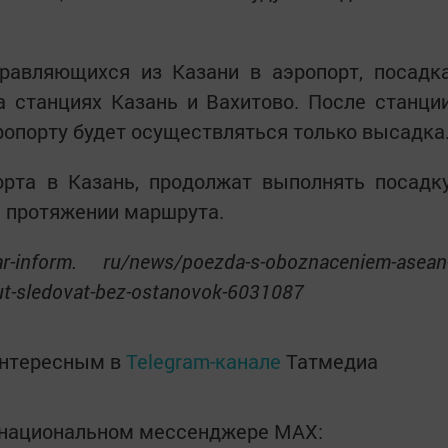
правляющихся из Казани в аэропорт, посадк
а станциях Казань и Вахитово. После станци
ропорту будет осуществляться только высадка
орта в Казань, продолжат выполнять посадк
м протяжении маршрута.
-inform. ru/news/poezda-s-oboznaceniem-asean
t-sledovat-bez-ostanovok-6031087
интересным в
Telegram-канале
Татмедиа
в национальном мессенджере MАХ: