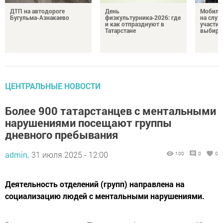
ДТП на автодороге
День
Мобиль
Бугульма-Азнакаево
физкультурника‑2026: где
на служ
и как отпразднуют в
участие
Татарстане
выбира
ЦЕНТРАЛЬНЫЕ НОВОСТИ
Более 900 татарстанцев с ментальными
нарушениями посещают группы
дневного пребывания
admin,
31 июля 2025 - 12:00
100
0
0
Деятельность отделений (групп) направлена на
социализацию людей с ментальными нарушениями.