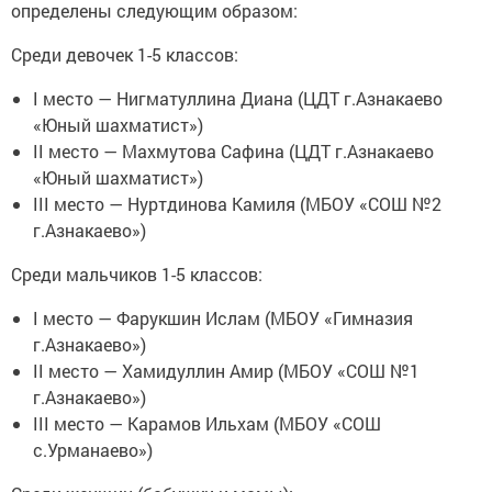
определены следующим образом:
Среди девочек 1-5 классов:
I место — Нигматуллина Диана (ЦДТ г.Азнакаево
«Юный шахматист»)
II место — Махмутова Сафина (ЦДТ г.Азнакаево
«Юный шахматист»)
III место — Нуртдинова Камиля (МБОУ «СОШ №2
г.Азнакаево»)
Среди мальчиков 1-5 классов:
I место — Фарукшин Ислам (МБОУ «Гимназия
г.Азнакаево»)
II место — Хамидуллин Амир (МБОУ «СОШ №1
г.Азнакаево»)
III место — Карамов Ильхам (МБОУ «СОШ
с.Урманаево»)