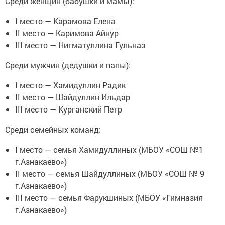
Среди женщин (бабушки и мамы):
I место — Карамова Елена
II место — Каримова Айнур
III место — Нигматуллина Гульназ
Среди мужчин (дедушки и папы):
I место — Хамидуллин Радик
II место — Шайдуллин Ильдар
III место — Курганский Петр
Среди семейных команд:
I место — семья Хамидуллиных (МБОУ «СОШ №1
г.Азнакаево»)
II место — семья Шайдуллиных (МБОУ «СОШ № 9
г.Азнакаево»)
III место — семья Фарукшиных (МБОУ «Гимназия
г.Азнакаево»)