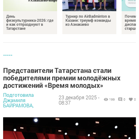
День
Турнир по AirBadminton в
Почему 
физкультурника‑2026: где
Казани: триумф команды
время 
и как отпразднуют в
из Азнакаево
диспан
Татарстане
старшег
-----
Представители Татарстана стали
победителями премии молодёжных
достижений «Время молодых»
Подготовила
23 декабря 2025 -
Джамиля
199
0
0
08:37
БАЙРАМОВА,