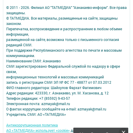
© 2011 - 2026. Филиал АО "ТАТМЕДИА" "Азнакаево-информ". Все права
защищены.
© ТАТМЕДИА. Все материалы, размещенные на сайте, защищены
законом.
Перепечатка, воспроизведение и распространение в любом объеме
информации,
размещенной на сайте, возможна только с письменного согласия
редакций СМИ.
При поддержке Республиканского агентства по печати и массовым
коммуникациям.
Наименование СМИ: Азнакаево
СМИ зарегистрировано Федеральной службой по надзору в сфере
связи,
информационных технологий и массовых коммуникаций
запись о регистрации СМИ ЭЛ № ФС 77 - 48877 от 07.03.2012
ФИО главного редактора: Шайхулов Фархат Фагимович
Адрес редакции: 423330, г. Азнакаево, ул. М. Хасанова, д. 12
Телефон редакции: +7 (85592) 9-43-57
Электронная почта: azmayak@mail.ru
О фактах коррупции сообщайте на e-mail: azmayak@mail.ru
Учредитель СМИ: АО «ТАТМЕДИА»
Антикоррупционная политика
АО «ТАТМЕДИА» использует «cookie»
для персонализации сервисов и