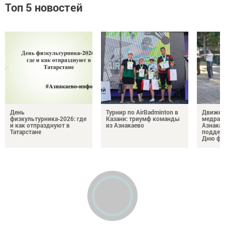
Топ 5 новостей
День
Турнир по AirBadminton в
Движен
физкультурника‑2026: где
Казани: триумф команды
медраб
и как отпразднуют в
из Азнакаево
Азнака
Татарстане
поддер
Дню фи