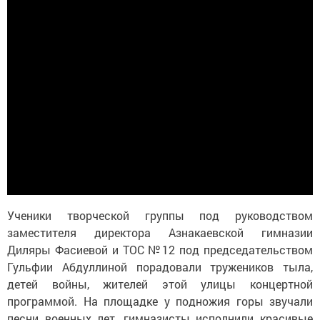
Ученики творческой группы под руководством
заместителя директора Азнакаевской гимназии
Диляры Фасиевой и ТОС №12 под председательством
Гульфии Абдуллиной порадовали тружеников тыла,
детей войны, жителей этой улицы концертной
программой. На площадке у подножия горы звучали
песни военных лет, гимназисты исполнили красивые