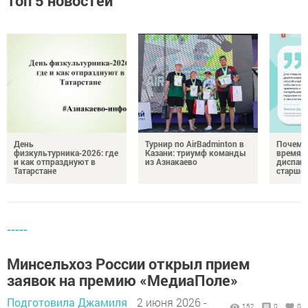
Топ 5 новостей
День
Турнир по AirBadminton в
Почему 
физкультурника‑2026: где
Казани: триумф команды
время 
и как отпразднуют в
из Азнакаево
диспан
Татарстане
старшег
-----
Минсельхоз России открыл прием
заявок на премию «МедиаПоле»
Подготовила Джамиля
2 июня 2026 -
152
0
0