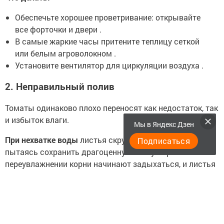
Обеспечьте хорошее проветривание: открывайте
все форточки и двери .
В самые жаркие часы притените теплицу сеткой
или белым агроволокном .
Установите вентилятор для циркуляции воздуха .
2. Неправильный полив
Томаты одинаково плохо переносят как недостаток, так
и избыток влаги.
Мы в Яндекс Дзен
При нехватке воды
листья скручиваются вверх,
Подписаться
пытаясь сохранить драгоценную влагу . При
переувлажнении корни начинают задыхаться, и листья
скручиваются вниз .
Что делать:
Поливайте редко, но обильно: почва должна