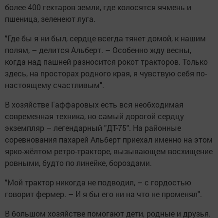
более 400 гектаров земли, где колосятся ячмень и
пшеница, зеленеют луга.
"Где бы я ни был, сердце всегда тянет домой, к нашим
полям, – делится Альберт. – Особенно жду весны,
когда над пашней разносится рокот тракторов. Только
здесь, на просторах родного края, я чувствую себя по-
настоящему счастливым".
В хозяйстве Гаффаровых есть вся необходимая
современная техника, но самый дорогой сердцу
экземпляр – легендарный "ДТ-75". На районные
соревнования пахарей Альберт приехал именно на этом
ярко-жёлтом ретро-тракторе, вызывающем восхищение
ровными, будто по линейке, бороздами.
"Мой трактор никогда не подводил, – с гордостью
говорит фермер. – И я бы его ни на что не променял".
В большом хозяйстве помогают дети, родные и друзья.