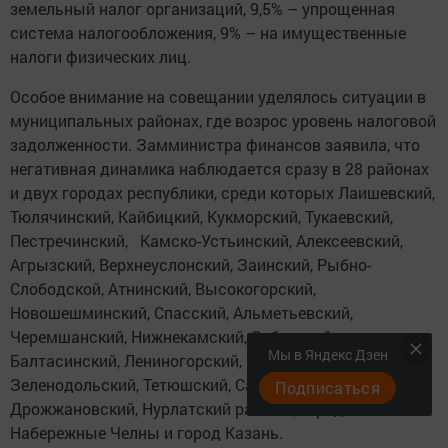
земельный налог организаций, 9,5% – упрощенная
система налогообложения, 9% – на имущественные
налоги физических лиц.
Особое внимание на совещании уделялось ситуации в
муниципальных районах, где возрос уровень налоговой
задолженности. Замминистра финансов заявила, что
негативная динамика наблюдается сразу в 28 районах
и двух городах республики, среди которых Лаишевский,
Тюлячинский, Кайбицкий, Кукморский, Тукаевский,
Пестречинский, Камско-Устьинский, Алексеевский,
Агрызский, Верхнеуслонский, Заинский, Рыбно-
Слободской, Атнинский, Высокогорский,
Новошешминский, Спасский, Альметьевский,
Черемшанский, Нижнекамский, Сабинский,
Мы в Яндекс Дзен
Балтасинский, Лениногорский, Мензелинский,
Зеленодольский, Тетюшский, Сармановский,
Подписаться
Дрожжановский, Нурлатский районы, город
Набережные Челны и город Казань.