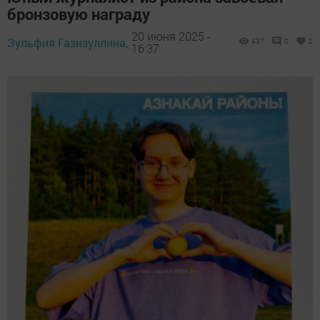
бронзовую награду
20 июня 2025 -
Зульфия Газизуллина,
437
0
2
16:37