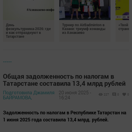
День
Турнир по AirBadminton в
«Твой Х
физкультурника‑2026: где
Казани: триумф команды
стране!
и как отпразднуют в
из Азнакаево
Татарстане
-----
Общая задолженность по налогам в
Татарстане составила 13,4 млрд рублей
Подготовила Джамиля
20 июня 2025 -
227
0
0
БАЙРАМОВА,
16:24
Задолженность по налогам в Республике Татарстан на
1 июня 2025 года составила 13,4 млрд. рублей.