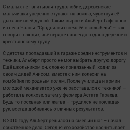
С малых лет впитывая трудолюбие, деревенские
мальчишки уверенно ступают на землю, чувствуя её
дыхание всей душой. Таким вырос и Альберт Гаффаров
из села Чалпы. "Сроднился с землёй с колыбели" – так
говорят о людях, чьё сердце навсегда отдано деревне и
крестьянскому труду.
С детства пропадавший в гараже среди инструментов и
техники, Альберт просто не мог выбрать другую дорогу.
Ещё школьником он, словно привязанный, ходил за
своим дядей Анисом, вместе с ним колесил на
комбайне по родным полям. После училища и армии
молодой механизатор уже не расставался с техникой –
работал в колхозе, затем у фермера Асгата Гараева.
Будь то посевная или жатва – трудился не покладая
рук, всегда добиваясь отличных результатов.
В 2010 году Альберт решился на смелый шаг – начал
собственное дело. Сегодня его хозяйство насчитывает