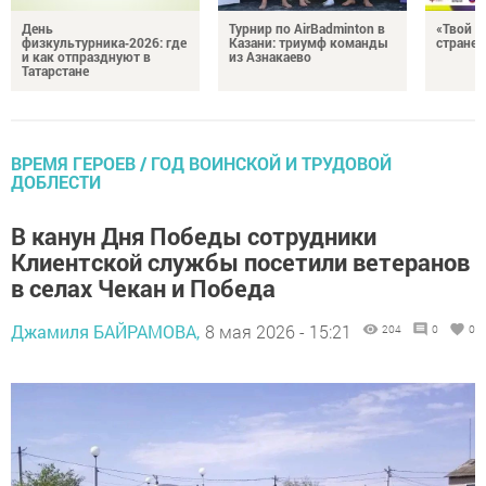
День
Турнир по AirBadminton в
«Твой Х
физкультурника‑2026: где
Казани: триумф команды
стране!
и как отпразднуют в
из Азнакаево
Татарстане
ВРЕМЯ ГЕРОЕВ / ГОД ВОИНСКОЙ И ТРУДОВОЙ
ДОБЛЕСТИ
В канун Дня Победы сотрудники
Клиентской службы посетили ветеранов
в селах Чекан и Победа
Джамиля БАЙРАМОВА,
8 мая 2026 - 15:21
204
0
0