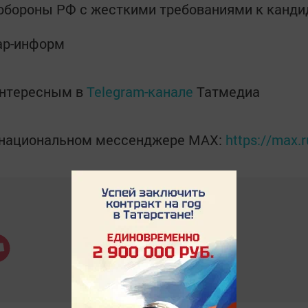
обороны РФ с жесткими требованиями к канди
тар-информ
интересным в
Telegram-канале
Татмедиа
в национальном мессенджере MАХ:
https://max.