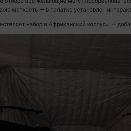
те отбора все желающие могут посоревноватьс
вою меткость — в палатке установлен интерак
ствляет набор в Африканский корпус», — доба