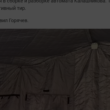
я в сборке и разборке автомата Калашникова. 
тивный тир.
вил Горячев.