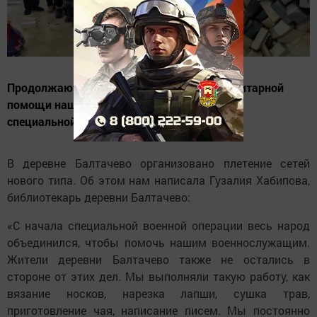
Продолжаются работы по оказанию гуманитарной
помощи нашим мужчинам, участвующим в
специальной военной операции.
В деревне Балтачево организовано плетение сетей
нового типа. Об этом нам написала Гузалия Хабипова,
библиотекарь деревни Балтачево:
«С начала специальной военной операции весь народ
объединился, чтобы помочь нашим военнослужащим.
Жители деревни Балтачево также не остались в
стороне от этих дел. Мы выполняли такую работу, как
вязание носков, нарезка лапши, сушка трав,
приготовление чая, написание писем. Мы постоянно