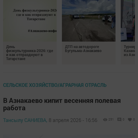
День
ДТП на автодороге
Турнир 
физкультурника‑2026: где
Бугульма-Азнакаево
Казани
и как отпразднуют в
из Азна
Татарстане
СЕЛЬСКОЕ ХОЗЯЙСТВО/АГРАРНАЯ ОТРАСЛЬ
В Азнакаево кипит весенняя полевая
работа
Тансылу САНИЕВА,
8 апреля 2026 - 16:56
251
0
0