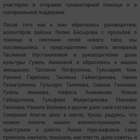
участвуем в отправке гуманитарной помощи и в
материальной поддержке.
После того как к нам обратилась руководитель
волонтёров района Лилия Басырова с просьбой о
помощи в плетении сетей нового типа, мы
посовещались с председателем совета ветеранов
Таслимой Мустакимовой и руководителем дома
культуры Гузель Аминовой и обратились к нашим
женщинам. Таслима Лотфуллина, Гульзария Ким,
Рамзия Гарипова, Таслима Гайнетдинова, Наиля
Гиззатуллина, Гульнура Талипова, Сакина Газизова,
Гузель Аминова, Нафиса Хижнякова, Илюза
Габидуллина, Гульфира Фахретдинова, Минзира
Гилязева, Рамиля Валиева и другие дали своё согласие.
Совершая благое дело в месяц Ураза, радуясь, что
можем помочь нашим военнослужащим, мы
приступили к работе. Лилия Нурсаяфовна сама
приехала, научила, показала, как плести, дала советы, и