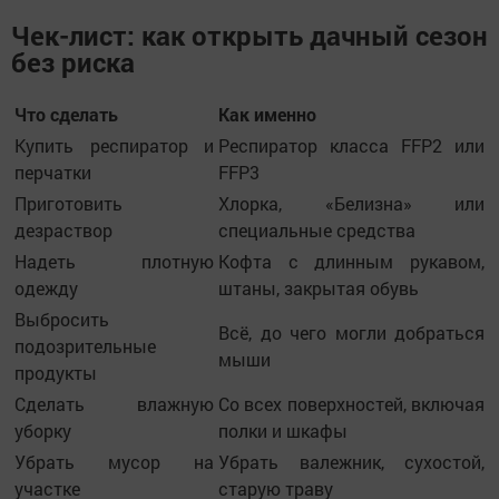
Чек-лист: как открыть дачный сезон
без риска
Что сделать
Как именно
Купить респиратор и
Респиратор класса FFP2 или
перчатки
FFP3
Приготовить
Хлорка, «Белизна» или
дезраствор
специальные средства
Надеть плотную
Кофта с длинным рукавом,
одежду
штаны, закрытая обувь
Выбросить
Всё, до чего могли добраться
подозрительные
мыши
продукты
Сделать влажную
Со всех поверхностей, включая
уборку
полки и шкафы
Убрать мусор на
Убрать валежник, сухостой,
участке
старую траву