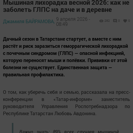
Мышиная лихорадка весной 2026: как не
заболеть ГЛПС на даче и в деревне
9 апреля 2026 -
Джамиля БАЙРАМОВА,
282
0
0
08:49
Дачный сезон в Татарстане стартует, а вместе с ним
растёт и риск заразиться геморрагической лихорадкой
с почечным синдромом (ГЛПС) — опасной инфекцией,
которую переносят мыши и полёвки. Прививки от этой
болезни не существует. Единственная защита —
правильная профилактика.
О том, как уберечь себя и семью, рассказала на пресс-
конференции в «Татар-информе» заместитель
руководителя Управления Роспотребнадзора по
Республике Татарстан Любовь Авдонина.
Важно знать: 89% всех случаев мышиной