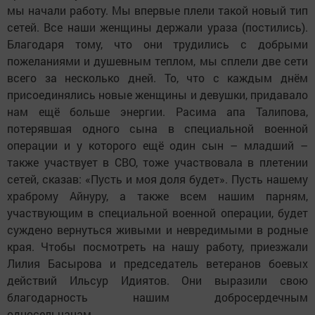
мы начали работу. Мы впервые плели такой новый тип
сетей. Все наши женщины держали ураза (постились).
Благодаря тому, что они трудились с добрыми
пожеланиями и душевным теплом, мы сплели две сети
всего за несколько дней. То, что с каждым днём
присоединялись новые женщины и девушки, придавало
нам ещё больше энергии. Расима апа Талипова,
потерявшая одного сына в специальной военной
операции и у которого ещё один сын – младший –
также участвует в СВО, тоже участвовала в плетении
сетей, сказав: «Пусть и моя доля будет». Пусть нашему
храброму Айнуру, а также всем нашим парням,
участвующим в специальной военной операции, будет
суждено вернуться живыми и невредимыми в родные
края. Чтобы посмотреть на нашу работу, приезжали
Лилия Басырова и председатель ветеранов боевых
действий Ильсур Идиятов. Они выразили свою
благодарность нашим добросердечным
односельчанам.