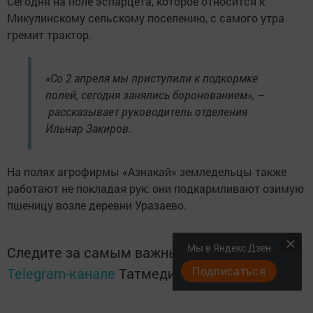
Сегодня на поле эспарцета, которое относится к
Микулинскому сельскому поселению, с самого утра
гремит трактор.
«Со 2 апреля мы приступили к подкормке
полей, сегодня занялись боронованием», –
рассказывает руководитель отделения
Ильнар Закиров.
На полях агрофирмы «Азнакай» земледельцы также
работают не покладая рук: они подкармливают озимую
пшеницу возле деревни Уразаево.
Мы в Яндекс Дзен
Следите за самым важным и интересным в
Подписаться
Telegram-канале
Татмедиа