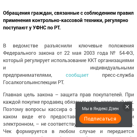
Обращения граждан, связанные с соблюдением правил
применения контрольно-кассовой техники, регулярно
поступают у УФНС по РТ.
В ведомстве разъяснили ключевые положения
Федерального закона от 22 мая 2003 года № 54-ФЗ,
который регулирует использование ККТ организациями
и индивидуальными
предпринимателями,
сообщает
пресс-служба
Госалкогольинспекции РТ.
Главная цель закона – защита прав покупателей. При
каждой покупке продавец обязан выдать кассовый чек.
Мы в Яндекс Дзен
Поэтому вопросы кассира о том, нужен ли чек или в
каком виде его предоставить – бумажном или
Подписаться
электронном, – не соответствуют требованиям закона.
Чек формируется в любом случае и передается