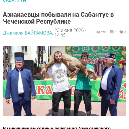
Азнакаевцы побывали на Сабантуе в
Чеченской Республике
23 июня 2026 -
Джамиля БАЙРАМОВА,
233
0
0
14:45
В минувшие выходные делегация Азнакаевского