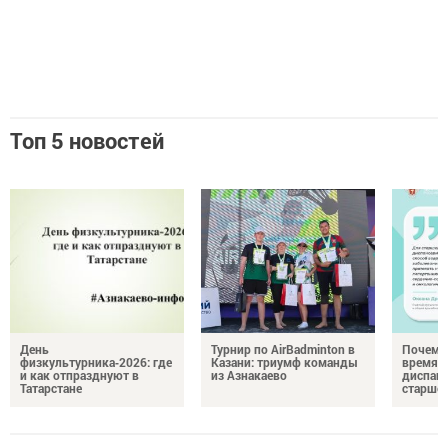
Топ 5 новостей
День
Турнир по AirBadminton в
Почему 
физкультурника‑2026: где
Казани: триумф команды
время 
и как отпразднуют в
из Азнакаево
диспан
Татарстане
старшег