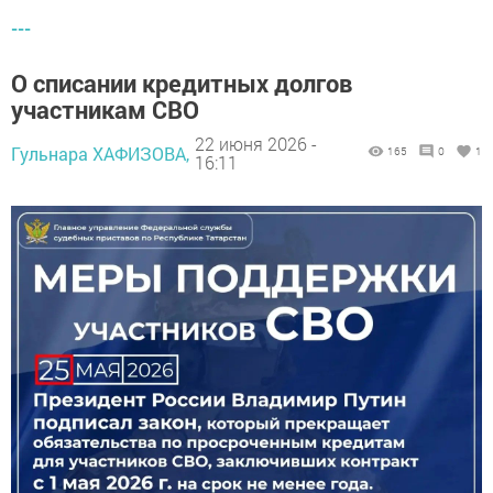
---
О списании кредитных долгов
участникам СВО
22 июня 2026 -
Гульнара ХАФИЗОВА,
165
0
1
16:11