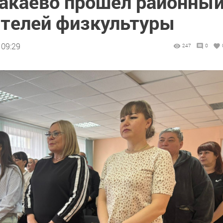
акаево прошёл районны
ителей физкультуры
 09:29
247
0