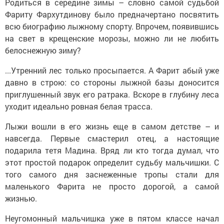
Родиться в середине зимы – словно самой судьбой
Фариту Фархутдинову было предначертано посвятить
всю биографию лыжному спорту. Впрочем, появившись
на свет в крещенские морозы, можно ли не любить
белоснежную зиму?
...Утренний лес только просыпается. А Фарит абый уже
давно в строю: со стороны лыжной базы доносится
приглушенный звук его ратрака. Вскоре в глубину леса
уходит идеально ровная белая трасса.
Лыжи вошли в его жизнь еще в самом детстве – и
навсегда. Первые смастерил отец, а настоящие
подарила тетя Мадина. Вряд ли кто тогда думал, что
этот простой подарок определит судьбу мальчишки. С
того самого дня заснеженные тропы стали для
маленького Фарита не просто дорогой, а самой
жизнью.
Неугомонный мальчишка уже в пятом классе начал