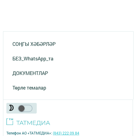
СОҢГЫ ХӘБӘРЛӘР
БЕЗ_WhatsApp_та
ДОКУМЕНТЛАР
Төрле темалар
Телефон АО «ТАТМЕДИА»:
(843) 222 09 84