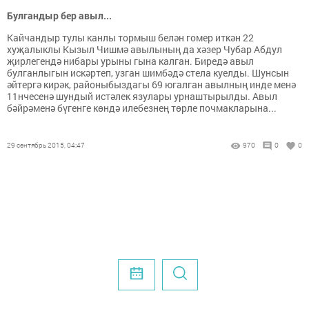
Булгандыр бер авыл...
Кайчандыр тулы канлы тормыш белән гомер иткән 22
хуҗалыклы Кызыл Чишмә авылының да хәзер Чубар Абдул
җирлегендә нибары урыны гына калган. Биредә авыл
булганлыгын искәртеп, узган шимбәдә стела куелды. Шунсын
әйтергә кирәк, районыбыздагы 69 югалган авылның инде менә
11нчесенә шундый истәлек язулары урнаштырылды. Авыл
бәйрәменә бүгенге көндә илебезнең төрле почмакларына...
29 сентябрь 2015, 04:47
970
0
0