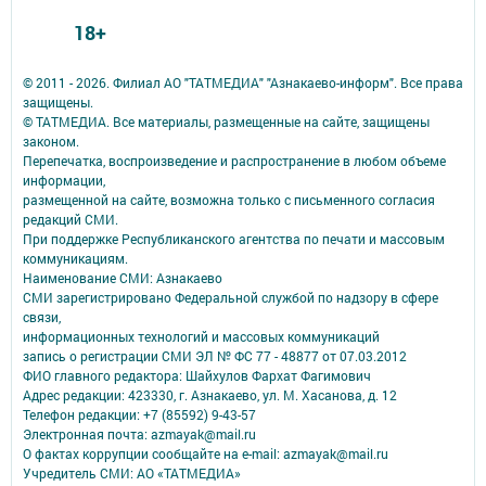
18+
© 2011 - 2026. Филиал АО "ТАТМЕДИА" "Азнакаево-информ". Все права
защищены.
© ТАТМЕДИА. Все материалы, размещенные на сайте, защищены
законом.
Перепечатка, воспроизведение и распространение в любом объеме
информации,
размещенной на сайте, возможна только с письменного согласия
редакций СМИ.
При поддержке Республиканского агентства по печати и массовым
коммуникациям.
Наименование СМИ: Азнакаево
СМИ зарегистрировано Федеральной службой по надзору в сфере
связи,
информационных технологий и массовых коммуникаций
запись о регистрации СМИ ЭЛ № ФС 77 - 48877 от 07.03.2012
ФИО главного редактора: Шайхулов Фархат Фагимович
Адрес редакции: 423330, г. Азнакаево, ул. М. Хасанова, д. 12
Телефон редакции: +7 (85592) 9-43-57
Электронная почта: azmayak@mail.ru
О фактах коррупции сообщайте на e-mail: azmayak@mail.ru
Учредитель СМИ: АО «ТАТМЕДИА»