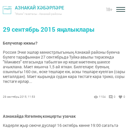
АЗНАКАЙ ХӘБӘРЛӘРЕ
18+
"Маяк" газетасы - Азнакай районы
29 сентябрь 2015 яңалыклары
Белүчеләр юкмы?
Россия Эчке эшләр министрлыгының Азнакай районы буенча
бүлеге тарафыннан 27 сентябрьдә Туйкә авылы тирәсендә
"Мәнәвез" елгасында табылган ир кеше мәетенең шәхесе
ачыклана. Мәет якынча 1,5 ай яткан. Билгеләре: буеның
озынлыгы 160 см., өске тешләре юк, аскы тешләре куелган (сары
металлдан). Мәет кырында судан кара төстәге кара трико, соры
төстәге ирләр...
29 сентябрь 2015, 11:53
1104
0
0
Азнакайда Язгөлнең концерты узачак
Кадерле җыр сөюче дуслар! 16 октябрь көнне 19:00 сәгатьтә