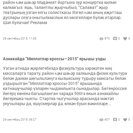
район һәм шәһәр Мәдәният йортына зур концертка килми
калмагыз: яшь, талантлы җырчыбыз, "Салават" җыр
театрының узган елгы солисткасы Язгөл һәм аның иҗатташ
дуслары сезгә онытылмаслык ял мизгелләре бүләк итәрләр.
Шәп булачак! Реклама
29 сентябрь 2015, 11:00
970
0
0
Азнакайда “Милләтләр кроссы–2015” ярышы узды
Узган атнада җирлегебездә физкультура хәрәкәтен киң
массаларга тарату, район һәм шәһәр халкында физик культура
белән даими шөгыльләнүгә кызыксыну тудыру максаты белән
уздырылган "Милләтләр кроссы-2015" ярышында
катнашучылар үзләрен чыдамлыкта сынадылар. Бөтенроссия
йөгерү көненә багышланган чарада 500гә якын азнакайлы
йөгерешкә чыкты. Стартка чыгучылар арасында мәктәп
укучылары да, яшүсмерләр дә, өлкән буын вәкилләре...
29 сентябрь 2015, 06:27
907
0
0