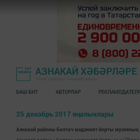
АЗНАКАЙ ХӘБӘРЛӘРЕ
"Маяк" газетасы - Азнакай районы
БАШ БИТ
АВТОРЛАР
РЕКЛАМОДАТЕЛ
25 декабрь 2017 яңалыклары
Азнакай районы Балтач мәдәният йорты музееның
Азнакай районы Балтач мәдәният йортының "Туган