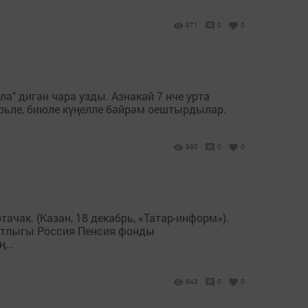
971
0
0
а" дигән чара узды. Азнакай 7 нче урта
рьле, биюле күңелле бәйрәм оештырдылар.
990
0
0
чак. (Казан, 18 декабрь, «Татар-информ»).
ентлыгы Россия Пенсия фонды
...
943
0
0