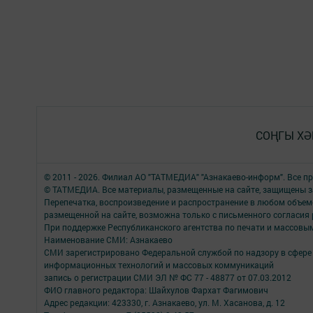
СОҢГЫ ХӘ
© 2011 - 2026. Филиал АО "ТАТМЕДИА" "Азнакаево-информ". Все 
© ТАТМЕДИА. Все материалы, размещенные на сайте, защищены з
Перепечатка, воспроизведение и распространение в любом объе
размещенной на сайте, возможна только с письменного согласия
При поддержке Республиканского агентства по печати и массов
Наименование СМИ: Азнакаево
СМИ зарегистрировано Федеральной службой по надзору в сфере 
информационных технологий и массовых коммуникаций
запись о регистрации СМИ ЭЛ № ФС 77 - 48877 от 07.03.2012
ФИО главного редактора: Шайхулов Фархат Фагимович
Адрес редакции: 423330, г. Азнакаево, ул. М. Хасанова, д. 12