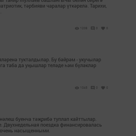
триотик, тәрбияви чаралар үткәрелә. Тарихи,
.
1208
0
0
яләренә тукталдылар. Бу бәйрәм - укучылар
га таба да уңышлар теләде һәм бүләкләр
1045
0
0
әлеш буенча тәҗрибә туплап кайттылар.
де. Двухнедельная поездка финансировалась
и очень насыщенными.