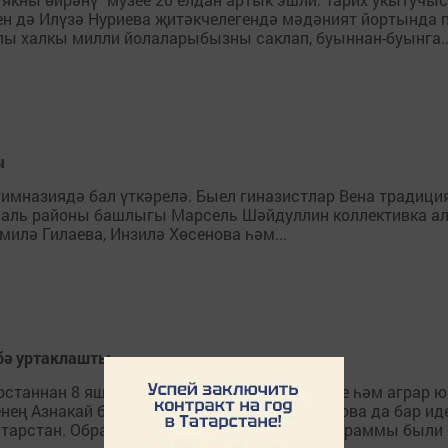
н дә Илүзә Нуриева җитәкчелегендә мәдәният йортында па
лы халкы милли йолаларыбызны саклап, буыннан-буынга..
ы
гимназиядә бал үткәрелә. Быел гиназистлар Вена традици
ипаль районы башлыгы Марсель Шәйдуллин коллективка ал
илә Гилаева, Инзилә Хөсенова һәм...
бә уртаклашты
таннан 8 яшь белгеч Мюнхенда яшьләр эше һәм аграр юн
нең Азнакай бүлеге җитәкчесе Гөлназ Исламова да бар и
атарстан. Образовательная и культурная программы был