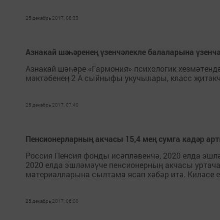
25 декабрь 2017, 08:33
Азнакай шәһәренең үзенчәлекле балаларына үзенч
Азнакай шәһәре «Гармония» психологик хезмәтендә 
мәктәбенең 2 А сыйныфы укучылары, класс җитәк
25 декабрь 2017, 07:40
Пенсионерларның акчасы 15,4 мең сумга кадәр ар
Россия Пенсия фонды исәпләвенчә, 2020 елда эшләм
2020 елда эшләмәүче пенсионерның акчасы уртача 
материалларына сылтама ясап хәбәр итә. Киләсе е
25 декабрь 2017, 06:00