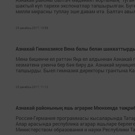
шактый күп тарихи экспонатлар тапшырылган. Бүге
милли мирасны туплау эше дәвам итә. Балтач авы
25 декабрь 2017, 13:58
Азнакай Гимназиясе Вена балы белән шаккаттырд
Менә бишенче ел рәттән Яңа ел алдыннан Азнакай 
хезмәтенә үзенчә бер бәя бирү дә. Азнакай муниц
тапшырды. Быел гимназия директоры грантына Кам
25 декабрь 2017, 11:12
Азнакай районының яшь аграрие Мюнхенда тәҗри
Россия-Германия программасы кысаларында Татарс
Алар арасында республика агарар яшьләре берлеге
Министерством образования и науки Республики Т