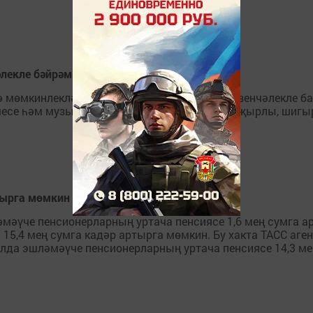
әлекле бәйрәм ясадылар
мөмкинлекләре чикле балалар өчен "Мин - үзенчәлекле бал
чесе һәм музыка укытучысы белән берлектә җырлы, шигы
тырга мөмкин
әүче пенсионерларның уртача пенсиясе 1,6 мең сумга арта
15,4 мең сумга кадәр артырга мөмкин. Бу хакта ТАСС аг
лда эшләмәүче пенсионерларның уртача пенсиясе 14,3 мең