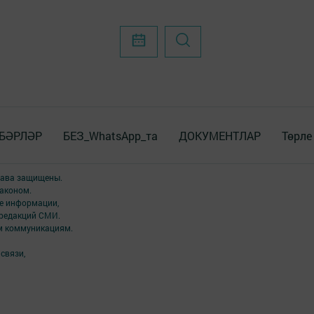
БӘРЛӘР
БЕЗ_WhatsApp_та
ДОКУМЕНТЛАР
Төрле
права защищены.
аконом.
ме информации,
 редакций СМИ.
ым коммуникациям.
связи,