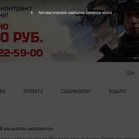
6
Автоматическое закрытие баннера через
18+
ЯМ
ЭЛЕМТӘ
СӘХИФӘЛӘР
ЯЗЫЛУ
 8 кызыклы экспонаты
 якны өйрәнү" музее 20 елдан артык эшли. Тарих укытуч