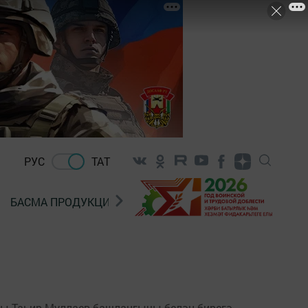
РУС
ТАТ
БАСМА ПРОДУКЦИЯ САТУ
«ГӨЛСТАН» БЕРЛӘШМ
ысы Таһир Муллаев башлангычы белән бирегә