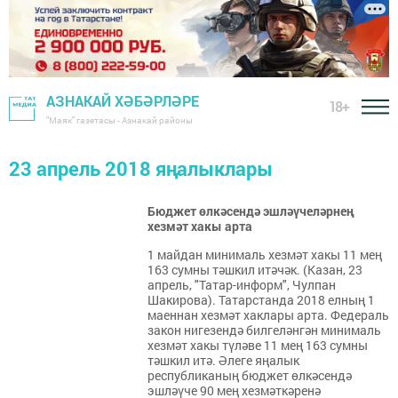
АЗНАКАЙ ХӘБӘРЛӘРЕ
18+
"Маяк" газетасы - Азнакай районы
23 апрель 2018 яңалыклары
Бюджет өлкәсендә эшләүчеләрнең
хезмәт хакы арта
1 майдан минималь хезмәт хакы 11 мең
163 сумны тәшкил итәчәк. (Казан, 23
апрель, "Татар-информ", Чулпан
Шакирова). Татарстанда 2018 елның 1
маеннан хезмәт хаклары арта. Федераль
закон нигезендә билгеләнгән минималь
хезмәт хакы түләве 11 мең 163 сумны
тәшкил итә. Әлеге яңалык
республиканың бюджет өлкәсендә
эшләүче 90 мең хезмәткәренә