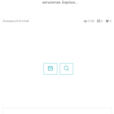
кагылачак. Барлык...
23 апрель 2018, 20:48
2128
0
0