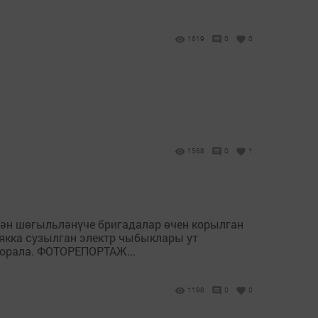
1619
0
0
1568
0
1
лән шөгыльләнүче бригадалар өчен корылган
якка сузылган электр чыбыклары ут
сорала. ФОТОРЕПОРТАЖ...
1198
0
0