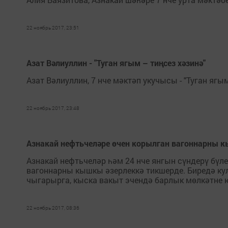
22 ноябрь 2017, 23:51
Азат Вәлиуллин - "Туган ягым – тиңсез хәзинә"
Азат Вәлиуллин, 7 нче мәктәп укучысы - "Туган ягым
22 ноябрь 2017, 23:48
Азнакай нефтьчеләре өчен корылган вагоннарны 
Азнакай нефтьчеләр һәм 24 нче янгын сүндерү бү
вагоннарны кышкы әзерлеккә тикшерде. Биредә ку
чыгарырга, кыска вакыт эчендә барлык мөлкәтне 
22 ноябрь 2017, 08:36