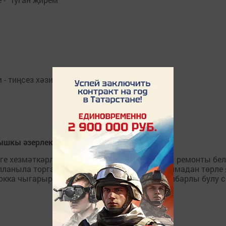
 - тиңсез хәзинә"
кышкы әзерлеккә тикшерделәр
леге хезмәткәрләре скважиналарның җир асты ремонты бе
лланыла торган җылыткыч приборлар, корылмадан төрле 
юкка чыгарырга мөмкин. Шуңа да гаять игътибарлы булу 