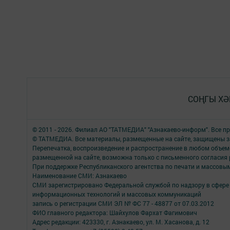
СОҢГЫ ХӘ
© 2011 - 2026. Филиал АО "ТАТМЕДИА" "Азнакаево-информ". Все 
© ТАТМЕДИА. Все материалы, размещенные на сайте, защищены з
Перепечатка, воспроизведение и распространение в любом объе
размещенной на сайте, возможна только с письменного согласия
При поддержке Республиканского агентства по печати и массов
Наименование СМИ: Азнакаево
СМИ зарегистрировано Федеральной службой по надзору в сфере 
информационных технологий и массовых коммуникаций
запись о регистрации СМИ ЭЛ № ФС 77 - 48877 от 07.03.2012
ФИО главного редактора: Шайхулов Фархат Фагимович
Адрес редакции: 423330, г. Азнакаево, ул. М. Хасанова, д. 12