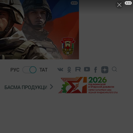
РУС
ТАТ
БАСМА ПРОДУКЦИЯ САТУ
«ГӨЛСТАН» БЕРЛӘШМ