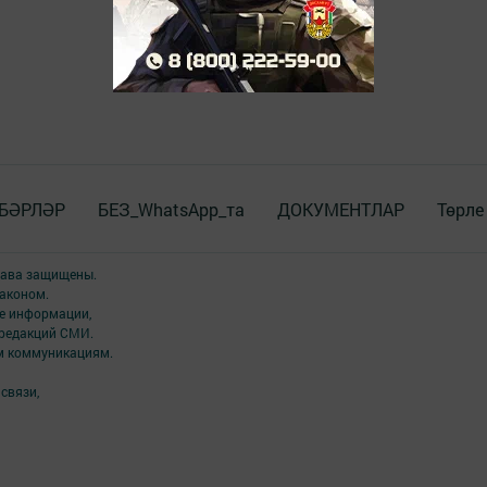
БӘРЛӘР
БЕЗ_WhatsApp_та
ДОКУМЕНТЛАР
Төрле
права защищены.
аконом.
ме информации,
 редакций СМИ.
ым коммуникациям.
связи,