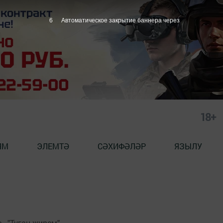
6
Автоматическое закрытие баннера через
18+
ЯМ
ЭЛЕМТӘ
СӘХИФӘЛӘР
ЯЗЫЛУ
 - "Туган җирем"