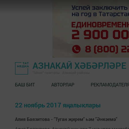
АЗНАКАЙ ХӘБӘРЛӘРЕ
"Маяк" газетасы - Азнакай районы
БАШ БИТ
АВТОРЛАР
РЕКЛАМОДАТЕЛ
22 ноябрь 2017 яңалыклары
Алия Баязитова - "Туган җирем" һәм "Әнкәемә"
Алия Баязитова, Азнакай шәһәре 7 нче урта мәктәбе