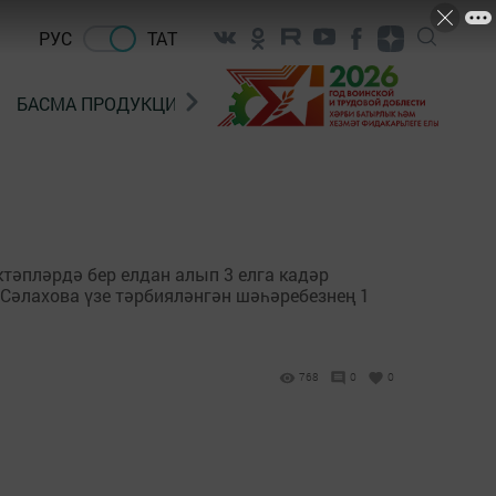
РУС
ТАТ
БАСМА ПРОДУКЦИЯ САТУ
«ГӨЛСТАН» БЕРЛӘШМ
тәпләрдә бер елдан алып 3 елга кадәр
Сәлахова үзе тәрбияләнгән шәһәребезнең 1
768
0
0