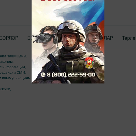
БӘРЛӘР
БЕЗ_WhatsApp_та
ДОКУМЕНТЛАР
Төрле
права защищены.
аконом.
ме информации,
 редакций СМИ.
ым коммуникациям.
связи,