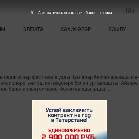
18+
6
Автоматическое закрытие баннера через
ЯМ
ЭЛЕМТӘ
СӘХИФӘЛӘР
ЯЗЫЛУ
ь педагоглар фестивале узды. Балалар бакчаларында, мәк
тәэсирләре һәм эш нәтиҗәләре белән уртаклашты. Айзәрә 
мине балаларның елмаюы белән каршы алды....