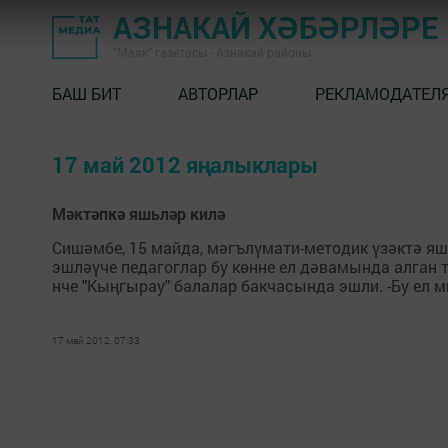
АЗНАКАЙ ХӘБӘРЛӘРЕ
"Маяк" газетасы - Азнакай районы
БАШ БИТ
АВТОРЛАР
РЕКЛАМОДАТЕЛ
17 май 2012 яңалыклары
Мәктәпкә яшьләр килә
Сишәмбе, 15 майда, мәгълүмати-методик үзәктә яш
эшләүче педагоглар бу көнне ел дәвамында алган 
нче "Кыңгырау" балалар бакчасында эшли. -Бу ел 
17 май 2012, 07:33