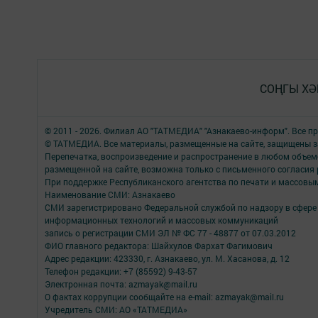
СОҢГЫ ХӘ
© 2011 - 2026. Филиал АО "ТАТМЕДИА" "Азнакаево-информ". Все 
© ТАТМЕДИА. Все материалы, размещенные на сайте, защищены з
Перепечатка, воспроизведение и распространение в любом объе
размещенной на сайте, возможна только с письменного согласия
При поддержке Республиканского агентства по печати и массов
Наименование СМИ: Азнакаево
СМИ зарегистрировано Федеральной службой по надзору в сфере 
информационных технологий и массовых коммуникаций
запись о регистрации СМИ ЭЛ № ФС 77 - 48877 от 07.03.2012
ФИО главного редактора: Шайхулов Фархат Фагимович
Адрес редакции: 423330, г. Азнакаево, ул. М. Хасанова, д. 12
Телефон редакции: +7 (85592) 9-43-57
Электронная почта: azmayak@mail.ru
О фактах коррупции сообщайте на e-mail: azmayak@mail.ru
Учредитель СМИ: АО «ТАТМЕДИА»