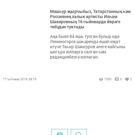
Мәшһүр җырчыбыз, Татарстанның һәм
Россиянең халык артисты Илһам
Шакировның 16 гыйнварда йөрәге
тибүдән туктады
Аңа быел 84 яшь тулган булыр иде.
Лениногорск шәһәрендә яшәп иҗат
итүче Таһир Шәмсуров әлеге кайгыны
шигъри юлларга салган һәм
редакциябезгә юллаган.
17 гыйнвар 2019, 08:16
1550
0
2