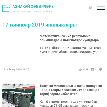
АЗНАКАЙ ХӘБӘРЛӘРЕ
18+
"Маяк" газетасы - Азнакай районы
17 гыйнвар 2019 яңалыклары
Математика буенча республика
олимпиадасы нәтиҗәләре куандыра
​​​​​​​14-16 гыйнварда Казанда математика
буенча республика олимпиадасы узды.
17 гыйнвар 2019, 18:07
1538
0
1
Төзелеш министрлыгы каты көнкүреш
калдыклары белән эш итү өлкәсендә
тарифларны хәбәр итте
Күп фатирлы йортларда ул аена бер
кешедән 71,95 сум, шәхси торакта