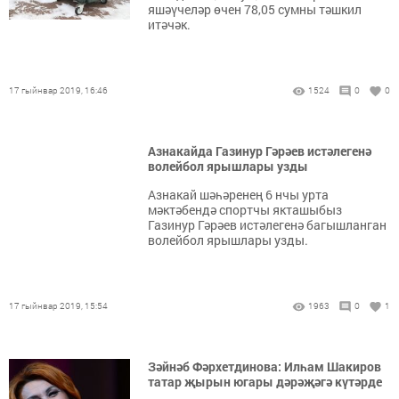
яшәүчеләр өчен 78,05 сумны тәшкил
итәчәк.
17 гыйнвар 2019, 16:46
1524
0
0
Азнакайда Газинур Гәрәев истәлегенә
волейбол ярышлары узды
​​​​​​​Азнакай шәһәренең 6 нчы урта
мәктәбендә спортчы якташыбыз
Газинур Гәрәев истәлегенә багышланган
волейбол ярышлары узды.
17 гыйнвар 2019, 15:54
1963
0
1
Зәйнәб Фәрхетдинова: Илһам Шакиров
татар җырын югары дәрәҗәгә күтәрде