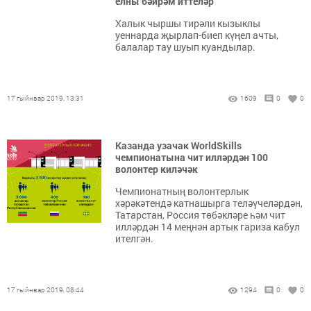
елны бәйрәм иттеләр
Халык чыршы тирәли кызыклы
уеннарда җырлап-биеп күңел ачты,
балалар тау шуып куандылар.
17 гыйнвар 2019, 13:31
1609
0
0
Казанда узачак WorldSkills
чемпионатына чит илләрдән 100
волонтер киләчәк
Чемпионатның волонтерлык
хәрәкәтендә катнашырга теләүчеләрдән,
Татарстан, Россия төбәкләре һәм чит
илләрдән 14 меңнән артык гариза кабул
ителгән.
17 гыйнвар 2019, 08:44
1294
0
0