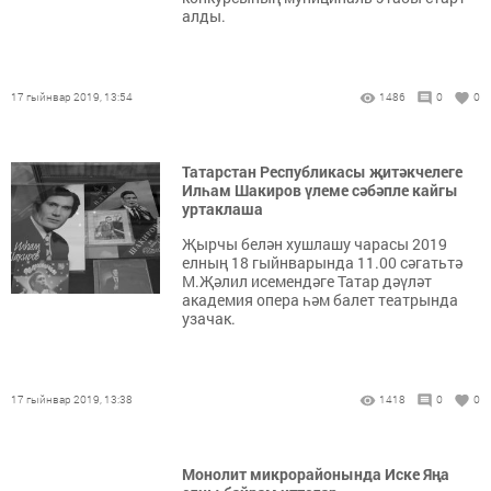
алды.
17 гыйнвар 2019, 13:54
1486
0
0
Татарстан Республикасы җитәкчелеге
Илһам Шакиров үлеме сәбәпле кайгы
уртаклаша
Җырчы белән хушлашу чарасы 2019
елның 18 гыйнварында 11.00 сәгатьтә
М.Җәлил исемендәге Татар дәүләт
академия опера һәм балет театрында
узачак.
17 гыйнвар 2019, 13:38
1418
0
0
Монолит микрорайонында Иске Яңа