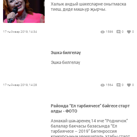
Халык андый шәхесләрне онытмаска
тиеш, диде мәшһүр җырчы.
17 гыйнвар 2019, 14:34
1586
0
0
Эшкә билгеләү
Эшкә билгеләү
17 гыйнвар 2019, 14:28
1564
0
0
Районда “Ел тәрбиячесе” бәйгесе старт
алды - ФОТО
Азнакай шәһәренең 14 нче “Родничок”
балалар бакчасы базасында “Ел
тәрбиячесе – 2019” Бөтенроссия
конкурсының муниципаль этабы старт