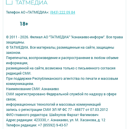
Телефон АО «ТАТМЕДИА»:
(843) 222 09 84
18+
© 2011 - 2026. Филиал АО "ТАТМЕДИА" "Азнакаево-информ". Все права
защищены.
© ТАТМЕДИА. Все материалы, размещенные на сайте, защищены
законом.
Перепечатка, воспроизведение и распространение в любом объеме
информации,
размещенной на сайте, возможна только с письменного согласия
редакций СМИ.
При поддержке Республиканского агентства по печати и массовым
коммуникациям.
Наименование СМИ: Азнакаево
СМИ зарегистрировано Федеральной службой по надзору в сфере
связи,
информационных технологий и массовых коммуникаций
запись о регистрации СМИ ЭЛ № ФС 77 - 48877 от 07.03.2012
ФИО главного редактора: Шайхулов Фархат Фагимович
Адрес редакции: 423330, г. Азнакаево, ул. М. Хасанова, д. 12
Телефон редакции: +7 (85592) 9-43-57