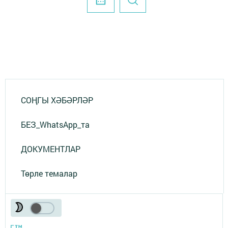
СОҢГЫ ХӘБӘРЛӘР
БЕЗ_WhatsApp_та
ДОКУМЕНТЛАР
Төрле темалар