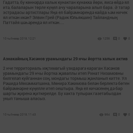
Гадәттә, бу көннәрдә халык кунактан кунакка йөри, яисә өйдә ял
итә, балаларын төрле күңел ачу чараларына алып бара. Ә татар
эстрадасы артистлары Яңа ел бәйрәмнәрендә кайда һәм ничек
ял иткән икән? Элвин Грей (Радик Юльякшин) Тайландның
Паттайя шәһәрендә ял иткән....
10 гыйнвар 2018, 12:21
1256
0
0
Азнакайның Хәсәнов урамындагы 29 нчы йортта халык актив
2 нче территориаль иҗтимагый үзидарәгә караган Хәсәнов
урамындагы 29 нчы йортка җаваплы итеп Ринат Низамовны
билгеләп куйганнан соң, мондагы тормыш җанланып китте. Ул
Рәшидә Мөхәммәтшина, Мөнирә Хәкимова белән берлектә бөтен
бәйрәмнәрне күңелле итеп оештыра. Яңа ел кичәсенең дә бар
шарты җиренә җиткерелде. Бу хакта тулырак газетабыздан
укып таныша аласыз.
10 гыйнвар 2018, 11:43
964
0
0