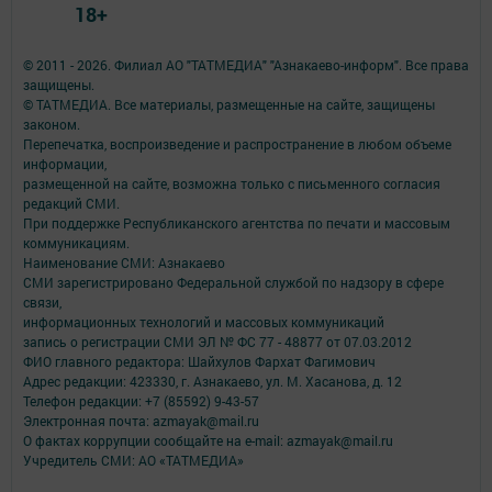
18+
© 2011 - 2026. Филиал АО "ТАТМЕДИА" "Азнакаево-информ". Все права
защищены.
© ТАТМЕДИА. Все материалы, размещенные на сайте, защищены
законом.
Перепечатка, воспроизведение и распространение в любом объеме
информации,
размещенной на сайте, возможна только с письменного согласия
редакций СМИ.
При поддержке Республиканского агентства по печати и массовым
коммуникациям.
Наименование СМИ: Азнакаево
СМИ зарегистрировано Федеральной службой по надзору в сфере
связи,
информационных технологий и массовых коммуникаций
запись о регистрации СМИ ЭЛ № ФС 77 - 48877 от 07.03.2012
ФИО главного редактора: Шайхулов Фархат Фагимович
Адрес редакции: 423330, г. Азнакаево, ул. М. Хасанова, д. 12
Телефон редакции: +7 (85592) 9-43-57
Электронная почта: azmayak@mail.ru
О фактах коррупции сообщайте на e-mail: azmayak@mail.ru
Учредитель СМИ: АО «ТАТМЕДИА»