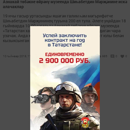
Азнакай төбәкне өйрәнү музеенда Шиһабетдин Мәрҗәнине искә
алачаклар
19 нчы гасыр уртасынды яшәгән галим һәм мәгърифәтче
Шиһабетдин Мәрҗининең тууына 200 ел тула. Әлеге уңайдан 18
гыйнварда 10.00 сәгатьтә Азнакай төбәкне өйрәнү музеенда
«Татарстан халыкларының милли традицияләре» дигән чара
узачак. Анда күренекле шәхеснең тормыш һәм иҗат юлы белән
кызыксынган һәркем катнаша ала.
10 гыйнвар 2018, 11:20
985
0
0