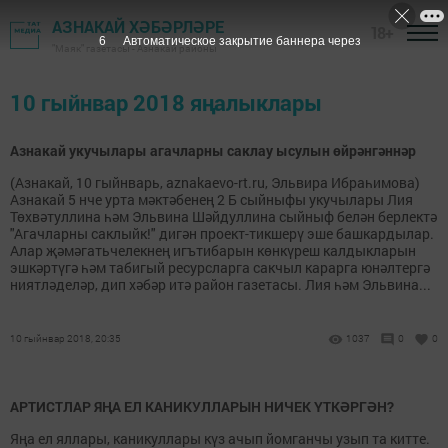
АЗНАКАЙ ХӘБӘРЛӘРЕ
18+
6
Автоматическое закрытие баннера через
"Маяк" газетасы - Азнакай районы
10 гыйнвар 2018 яңалыклары
Азнакай укучылары агачларны саклау ысулын өйрәнгәннәр
(Азнакай, 10 гыйнварь, aznakaevo-rt.ru, Эльвира Ибраһимова)
Азнакай 5 нче урта мәктәбенең 2 Б сыйныфы укучылары Лия
Төхвәтуллина һәм Эльвина Шәйдуллина сыйныф белән берлектә
"Агачларны саклыйк!" дигән проект-тикшерү эше башкардылар.
Алар җәмәгатьчелекнең игътибарын көнкүреш калдыкларын
эшкәртүгә һәм табигый ресурсларга сакчыл карарга юнәлтергә
ниятләделәр, дип хәбәр итә район газетасы. Лия һәм Эльвина...
10 гыйнвар 2018, 20:35
1037
0
0
АРТИСТЛАР ЯҢА ЕЛ КАНИКУЛЛАРЫН НИЧЕК ҮТКӘРГӘН?
Яңа ел яллары, каникуллары күз ачып йомганчы узып та китте.