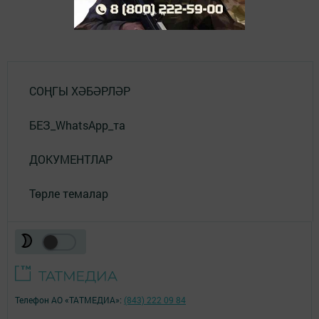
СОҢГЫ ХӘБӘРЛӘР
БЕЗ_WhatsApp_та
ДОКУМЕНТЛАР
Төрле темалар
Телефон АО «ТАТМЕДИА»:
(843) 222 09 84