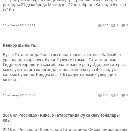
рекорды 21 декабрьдә Мәскәүдә, 22 декабрьдә Казанда булган
(+10!)....
10 гыйнвар 2016, 04:39
655
0
0
Көннәр җылыта...
Буген Татарстанда болытлы һава торышы көтелә. Кайсыбер
урыннарда кар явуы, буран булуы ихтимал. Татарстанның
Гидрометеорология һәм әйләнә-тирәне күзәтү Идарәсе китергән
мәгълүматларга караганда, төнлә температура 4-9 градус
салкын булачак. Көндез исә -3-6 градус салкын булыр дип
көтелә.
10 гыйнвар 2016, 03:44
666
0
0
2016 ел Россиядә - Кино, ә Татарстанда Су саклау зоналары
елы
2016 ел Россиядә - Кино елы, ә Татарстанда Су саклау зоналары