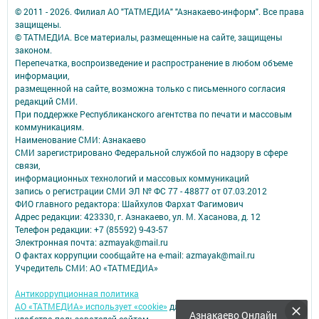
© 2011 - 2026. Филиал АО "ТАТМЕДИА" "Азнакаево-информ". Все права
защищены.
© ТАТМЕДИА. Все материалы, размещенные на сайте, защищены
законом.
Перепечатка, воспроизведение и распространение в любом объеме
информации,
размещенной на сайте, возможна только с письменного согласия
редакций СМИ.
При поддержке Республиканского агентства по печати и массовым
коммуникациям.
Наименование СМИ: Азнакаево
СМИ зарегистрировано Федеральной службой по надзору в сфере
связи,
информационных технологий и массовых коммуникаций
запись о регистрации СМИ ЭЛ № ФС 77 - 48877 от 07.03.2012
ФИО главного редактора: Шайхулов Фархат Фагимович
Адрес редакции: 423330, г. Азнакаево, ул. М. Хасанова, д. 12
Телефон редакции: +7 (85592) 9-43-57
Электронная почта: azmayak@mail.ru
О фактах коррупции сообщайте на e-mail: azmayak@mail.ru
Учредитель СМИ: АО «ТАТМЕДИА»
Антикоррупционная политика
АО «ТАТМЕДИА» использует «cookie»
для персонализации сервисов и
Азнакаево Онлайн