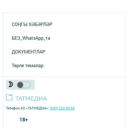
СОҢГЫ ХӘБӘРЛӘР
БЕЗ_WhatsApp_та
ДОКУМЕНТЛАР
Төрле темалар
Телефон АО «ТАТМЕДИА»:
(843) 222 09 84
18+