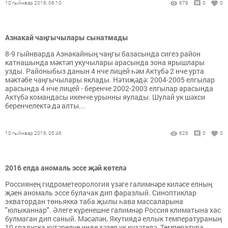
10 гыйнвар 2016, 06:10
679
0
0
Азнакай чаңгычылары сынатмады
8-9 гыйнварда Азнакайның чаңгы базасында сигез район
катнашында мәктәп укучылары арасында зона ярышлары
узды. Районыбыз данын 4 нче лицей һәм Актүбә 2 нче урта
мәктәбе чаңгычылары яклады. Нәтиҗәдә: 2004-2005 елгылар
арасында 4 нче лицей - беренче 2002-2003 елгылар арасында
Актүбә командасы икенче урынны яулады. Шулай ук шәхси
беренчелектә дә алты...
10 гыйнвар 2016, 05:46
626
0
0
2016 елда аномаль эссе җәй көтелә
Россиянең гидрометеорология үзәге галимнәре киләсе елның
җәен аномаль эссе булачак дип фаразлый. Синоптиклар
экватордан төньякка таба җылы һава массаларына
"юлыканнар". Әлеге күренешне галимнәр Россия климатына хас
булмаган дип саный. Мәсәлән, Якутиядә еллык температураның
10 градуска күтәрелүе инде хәзер үк күзәтелә. Температура