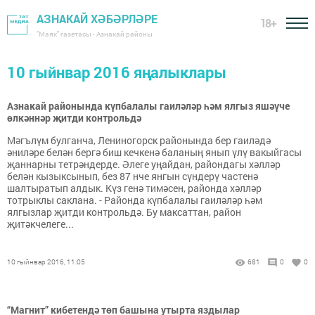
АЗНАКАЙ ХӘБӘРЛӘРЕ
18+
"Маяк" газетасы - Азнакай районы
10 гыйнвар 2016 яңалыклары
Азнакай районында күпбалалы гаиләләр һәм ялгыз яшәүче
өлкәннәр җитди контрольдә
Мәгълүм булганча, Лениногорск районында бер гаиләдә
әниләре белән бергә биш кечкенә баланың янып үлү вакыйгасы
җаннарны тетрәндерде. Әлеге уңайдан, райондагы хәлләр
белән кызыксынып, без 87 нче янгын сүндерү частенә
шалтыратып алдык. Күз генә тимәсен, районда хәлләр
тотрыклы саклана. - Районда күпбалалы гаиләләр һәм
ялгызлар җитди контрольдә. Бу максаттан, район
җитәкчелеге...
10 гыйнвар 2016, 11:05
681
0
0
“Магнит” кибетендә төп башына утырта яздылар