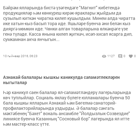
Бәйрәм ялларында бистә үзәгендәге "Магнит" кибетендә
продукцияләр һәм көнкүреш кирәк-яраклары җыйдым да
сузылып киткән чиратка килеп кушылдым. Минем алда чиратта
ике хатын-кыз басып тора иде. Яшьләре буенча әни белән кыз
дияргә мөмкин иде. Чөнки алган товарларына өлкәнрәге үзе
генә түләде. Касса янына килеп җиткәч, исәп-хисап ясарга дип,
сумкамнан акча янчыгын...
10 гыйнвар 2016, 06:23
1127
0
0
Азнакай балалары кышкы каникулда сәламәтлекләрен
ныгыталар
Һәр каникул саен балалар ял-сәламәтләндерү лагерьларында
көч туплыйлар. Социаль яклау бүлеге юлламалары буенча 50
бала кышкы ялларын Азнакай һәм Бөгелмә санаторий-
профилакторийларында уздырды. Ә балалар сәнгать
мәктәбенең "Бәхет" вокаль ансамбле "Йолдызлык-Созвездие"
линиясе буенча Казанның "Сосновый бор" лагерында ял итте
һәм мастер-класс үтте.