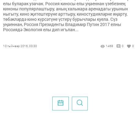
елы буларак узачак. Россия киносы елы уңаеннан үзебезнең
киноны популярлаштыру, аның халыкара аренадагы урынын
ныгыту, кино җитештерүне арттыру, киностудияләрне яңарту,
төбәкләрдә кино күрсәтүне үстерү бурычлары куела. Сүз
уңаеннан, Россия Президенты Владимир Путин 2017 елны
Россиядә Экология елы дип игълан...
10 гыйнвар 2016, 03:30
1468
0
0