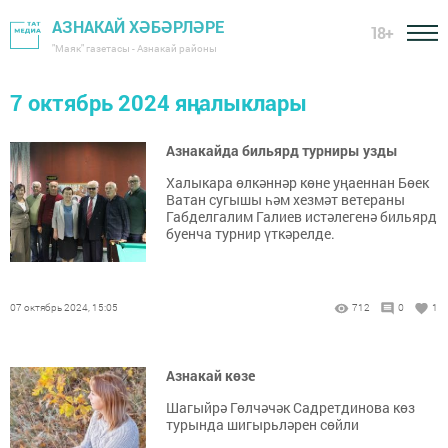
АЗНАКАЙ ХӘБӘРЛӘРЕ
18+
"Маяк" газетасы - Азнакай районы
7 октябрь 2024 яңалыклары
Азнакайда бильярд турниры узды
Халыкара өлкәннәр көне уңаеннан Бөек
Ватан сугышы һәм хезмәт ветераны
Габделгалим Галиев истәлегенә бильярд
буенча турнир үткәрелде.
07 октябрь 2024, 15:05
712
0
1
Азнакай көзе
Шагыйрә Гөлчәчәк Садретдинова көз
турында шигырьләрен сөйли