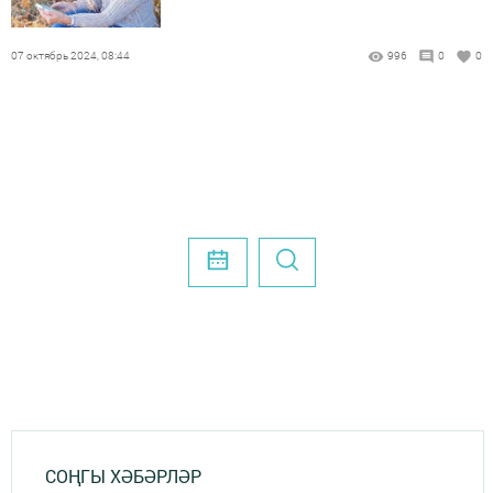
07 октябрь 2024, 08:44
996
0
0
СОҢГЫ ХӘБӘРЛӘР