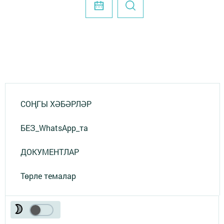
СОҢГЫ ХӘБӘРЛӘР
БЕЗ_WhatsApp_та
ДОКУМЕНТЛАР
Төрле темалар