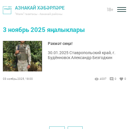
АЗНАКАЙ ХӘБӘРЛӘРЕ
18+
"Маяк" газетасы - Азнакай районы
3 ноябрь 2025 яңалыклары
Рәхмәт сиңа!
30.01.2025 Ставропольский край, г.
Будённовск Александр Безгодкин
03 ноябрь 2025, 18:00
4037
0
0