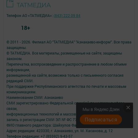
Телефон АО «ТАТМЕДИА»:
(843) 222 09 84
18+
© 2011 - 2026. Филиал АО "ТАТМЕДИА" "Азнакаево-информ". Все права
защищены.
© ТАТМЕДИА. Все материалы, размещенные на сайте, защищены
законом.
Перепечатка, воспроизведение и распространение в любом объеме
информации,
размещенной на сайте, возможна только с письменного согласия
редакций СМИ.
При поддержке Республиканского агентства по печати и массовым
коммуникациям.
Наименование СМИ: Азнакаево
СМИ зарегистрировано Федеральной службой по надзору в сфере
связи,
Мы в Яндекс Дзен
информационных технологий и массовых коммуникаций
Подписаться
запись о регистрации СМИ ЭЛ № ФС 77 - 48877 от 07.03.2012
ФИО главного редактора: Шайхулов Фархат Фагимович
Адрес редакции: 423330, г. Азнакаево, ул. М. Хасанова, д. 12
Телефон редакции: +7 (85592) 9-43-57