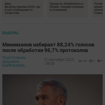
День
Турнир по AirBadminton в
Почему 
физкультурника‑2026: где
Казани: триумф команды
время 
и как отпразднуют в
из Азнакаево
диспан
Татарстане
старшег
ВЫБОРЫ
Минниханов набирает 88,24% голосов
после обработки 96,7% протоколов
Подготовила
15 сентября 2025
Джамиля
346
0
0
- 09:06
БАЙРАМОВА,