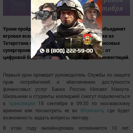
Уроки пройдут в обновленном формате: их объединит
игровая вселенная Города Финансов. Ученики из
Татарстана могут стать помощниками финансовых
супергероев — экспертов в разных областях: от
цифровой безопасности до истории денег и инвестиций.
Первый урок проведет руководитель Службы по защите
прав потребителей и обеспечению доступности
финансовых услуг Банка России Михаил Мамута.
Школьники и студенты колледжей смогут подключиться
к
трансляции
18 сентября в 09:30 по московскому
времени или посмотреть ее во
ВКонтакте
, где будет
возможность задать вопросы лектору.
В этом году онлайн-урокам исполняется 10 лет.