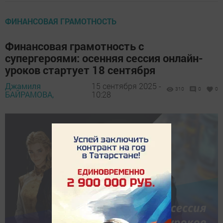
ФИНАНСОВАЯ ГРАМОТНОСТЬ
Финансовая грамотность с
супергероями: осенняя сессия онлайн-
уроков стартует 18 сентября
Джамиля
15 сентября 2025 -
310
0
0
БАЙРАМОВА,
10:28