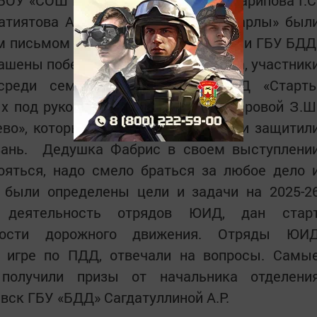
БОУ «СОШ №1 п.г.т. Актюбинский, Гарипова Г.С
Гатиятова А.З. из МБОУ «СОШ с. Сарлы» был
 письмом Управления образования и ГБУ БДД
ашены победители зонального этапа, участник
а среди семейных команд по БДД «Старт
х под руководством педагога Туктаровой З.Ш
во», которые достойно выступили и защитил
азань. Дедушка Фабрис в своем выступлени
бояться, надо смело браться за любое дело 
е были определены цели и задачи на 2025-2
а деятельность отрядов ЮИД, дан стар
ности дорожного движения. Отряды ЮИ
й игре по ПДД, отвечали на вопросы. Самы
 получили призы от начальника отделени
вск ГБУ «БДД» Сагдатуллиной А.Р.