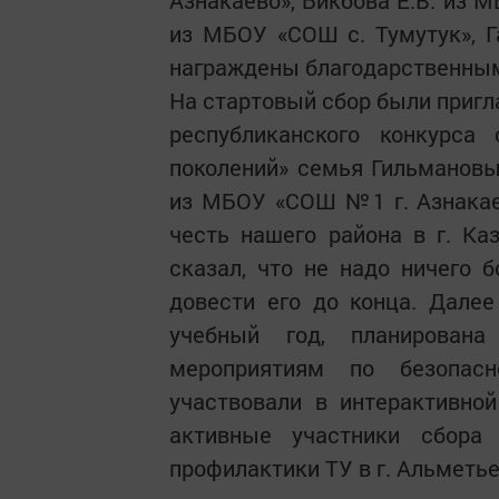
Азнакаево», Бикбова Е.В. из М
из МБОУ «СОШ с. Тумутук», 
награждены благодарственным
На стартовый сбор были пригл
республиканского конкурс
поколений» семья Гильмановы
из МБОУ «СОШ №1 г. Азнакае
честь нашего района в г. К
сказал, что не надо ничего 
довести его до конца. Дале
учебный год, планирован
мероприятиям по безопас
участвовали в интерактивно
активные участники сбора
профилактики ТУ в г. Альметье