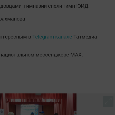
идовцами гимназии спели гимн ЮИД.
драхманова
интересным в
Telegram-канале
Татмедиа
в национальном мессенджере MАХ: