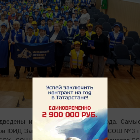
дведены итоги 2024-25 учебного года. Самы
дов ЮИД Зайдуллина С.Ф. из МБОУ «СОШ №3 г