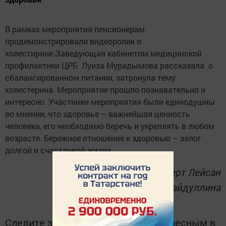
В рамках мероприятия пенсионерам
продемонстрировали видеоролик о
холестирине.Заведующая кабинетом медицинской
профилактики ЦРБ Луиза Мурадымова рассказала о
сбалансированном питании, затронула тему
холестерина. Мероприятие прошло познавательно и
интересно. Участники мероприятия были единодушны
во мнении, что здоровье – важнейшая ценность
человека, его необходимо беречь и укреплять в любом
возрасте. Бережное отношение к здоровью – залог
долгой и счастливой жизни.
Главный специалист эксперт Лейсан
Шайдуллина
Следите за самым важным и интересным в