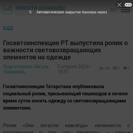
НОВОСТИ АЗНАКАЕВО
18+
4
Автоматическое закрытие баннера через
Газета "Маяк" - Азнакаевский район
БДД
Госавтоинспекция РТ выпустила ролик о
важности световозвращающих
элементов на одежде
Подготовила Айгуль
5 апреля 2024 -
458
0
0
Закирова,
16:31
Госавтоинспекция Татарстана опубликовала
социальный ролик, призывающий пешеходов в ночное
время суток носить одежду со световозвращающими
элементами.
Ролик «Они погасли навсегда» начинается с
напоминания о том, что пешеходы – самые