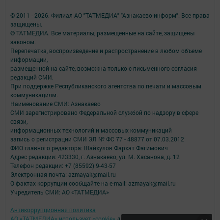
© 2011 - 2026. Филиал АО "ТАТМЕДИА" "Азнакаево-информ". Все права
защищены.
© ТАТМЕДИА. Все материалы, размещенные на сайте, защищены
законом.
Перепечатка, воспроизведение и распространение в любом объеме
информации,
размещенной на сайте, возможна только с письменного согласия
редакций СМИ.
При поддержке Республиканского агентства по печати и массовым
коммуникациям.
Наименование СМИ: Азнакаево
СМИ зарегистрировано Федеральной службой по надзору в сфере
связи,
информационных технологий и массовых коммуникаций
запись о регистрации СМИ ЭЛ № ФС 77 - 48877 от 07.03.2012
ФИО главного редактора: Шайхулов Фархат Фагимович
Адрес редакции: 423330, г. Азнакаево, ул. М. Хасанова, д. 12
Телефон редакции: +7 (85592) 9-43-57
Электронная почта: azmayak@mail.ru
О фактах коррупции сообщайте на e-mail: azmayak@mail.ru
Учредитель СМИ: АО «ТАТМЕДИА»
Антикоррупционная политика
АО «ТАТМЕДИА» использует «cookie»
для персонализации сервисов и