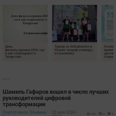
День
Турнир по AirBadminton в
Почему 
физкультурника‑2026: где
Казани: триумф команды
время 
и как отпразднуют в
из Азнакаево
диспан
Татарстане
старшег
-----
Шамиль Гафаров вошел в число лучших
руководителей цифровой
трансформации
Подготовила Эльвина
23 мая 2024 -
260
0
0