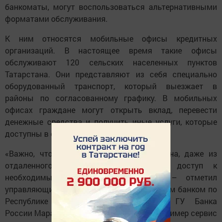
банкоматы, могут воспользоваться альтернативными
форматами обслуживания.
К ним относятся мобильные офисы кредитных
организаций. В настоящее время такие офисы
обслуживают 120 сельских населенных пунктов
Татарстана. Они представляют из себя специально
оборудованный транспорт, который выезжает в
районы по согласованному графику. В мобильных
офисах граждане могут открыть вклад, перевести
денежные средства и получить иные услуги, которые
доступны в офисе банка.
«Важно, чтобы каждый житель Татарстана, даже из
отдаленного сельского района, имел доступ к
необходимым финансовым услугам», – отметил
управляющий Отделением – Национальным банком по
Республике Татарстан Волго-Вятского ГУ Банка
России Марат Шарифуллин. Он привел в пример сервис