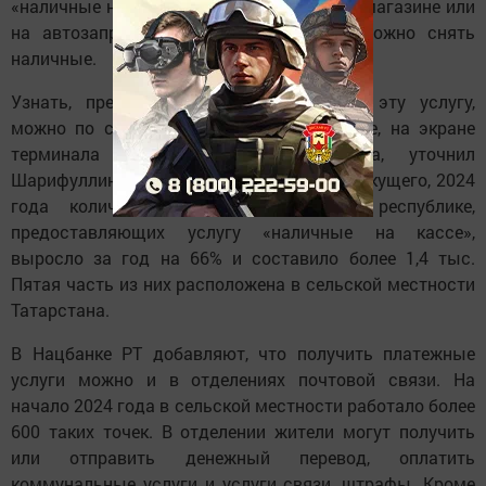
«наличные на кассе», когда при покупке в магазине или
на автозаправке с банковской карты можно снять
наличные.
Узнать, предоставляет ли предприятие эту услугу,
можно по специальной наклейке на кассе, на экране
терминала либо уточнив у кассира, уточнил
Шарифуллин. По его данным, на начало текущего, 2024
года количество торговых точек в республике,
предоставляющих услугу «наличные на кассе»,
выросло за год на 66% и составило более 1,4 тыс.
Пятая часть из них расположена в сельской местности
Татарстана.
В Нацбанке РТ добавляют, что получить платежные
услуги можно и в отделениях почтовой связи. На
начало 2024 года в сельской местности работало более
600 таких точек. В отделении жители могут получить
или отправить денежный перевод, оплатить
коммунальные услуги и услуги связи, штрафы. Кроме