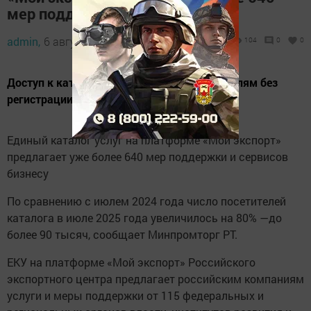
мер поддержки
admin,
6 августа 2025 - 13:25
104
0
0
Доступ к каталогу открыт всем пользователям без
регистрации.
Единый каталог услуг на платформе «Мой экспорт»
предлагает уже более 640 мер поддержки и сервисов
бизнесу
По сравнению с июлем 2024 года число посетителей
каталога в июле 2025 года увеличилось на 80% —до
более 90 тысяч, сообщает Минпромторг РТ.
ЕКУ на платформе «Мой экспорт» Российского
экспортного центра предлагает российским компаниям
услуги и меры поддержки от 115 федеральных и