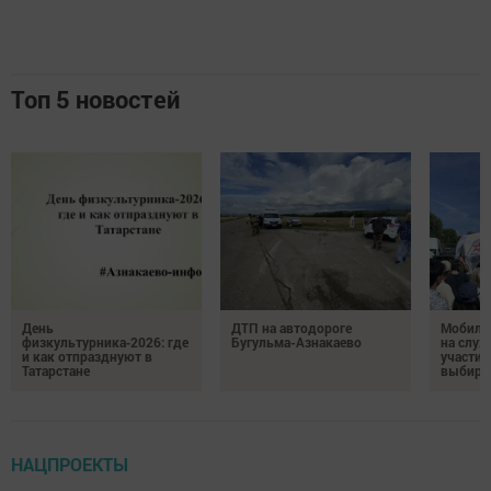
Топ 5 новостей
День
ДТП на автодороге
Мобиль
физкультурника‑2026: где
Бугульма-Азнакаево
на служ
и как отпразднуют в
участие
Татарстане
выбира
НАЦПРОЕКТЫ