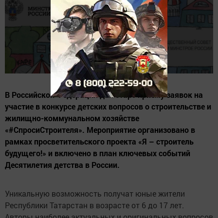
В Российской Федерации дан старт приему заявок на
участие в конкурсе детских вопросов о строительстве и
жилищно-коммунальном хозяйстве
«#СпросиСтроителя». Мероприятие организовано в
рамках просветительского проекта «Я – строитель
будущего!» и включено в план ключевых событий
Десятилетия детства в России.
Уникальную возможность получат юные жители
Республики Татарстан в возрасте от 6 до 17 лет.
Авторы наиболее актуальных и оригинальных вопросов