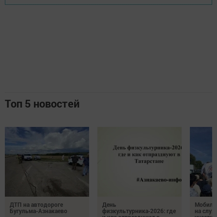
Топ 5 новостей
ДТП на автодороге
День
Мобиль
Бугульма-Азнакаево
физкультурника‑2026: где
на служ