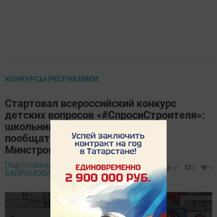
КОНКУРСЫ РЕСПУБЛИКИ
Стартовал всероссийский конкурс
детских вопросов «#СпросиСтроителя»:
школьники Татарстана смогут
пообщаться с руководителями
Минстроя России
Подготовила Джамиля
29 июня 2026 -
27
0
0
БАЙРАМОВА,
10:51