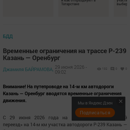
и как отпразднуют в
участие
Татарстане
выбира
БДД
Временные ограничения на трассе Р-239
Казань — Оренбург
29 июня 2026 -
Джамиля БАЙРАМОВА,
132
0
0
09:02
Внимание! На путепроводе на 14-м км автодороги
Казань — Оренбург вводятся временные ограничения
движения.
Мы в Яндекс Дзен
Подписаться
С 29 июня 2026 года на путепроводе «Танковый
переезд» на 14-м км участка автодороги Р-239 Казань —