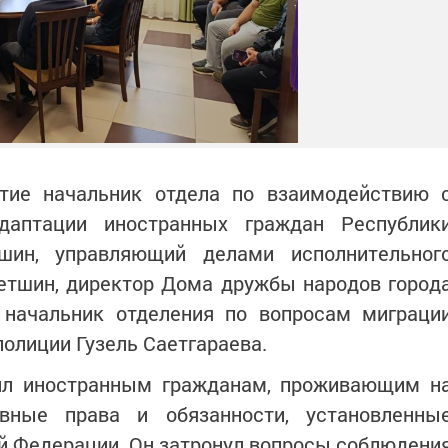
тие начальник отдела по взаимодействию 
даптации иностранных граждан Республик
шин, управляющий делами исполнительног
етшин, директор Дома дружбы народов город
, начальник отделения по вопросам миграци
полиции Гузель Саетгараева.
ил иностранным гражданам, проживающим н
овные права и обязанности, установленны
й Федерации. Он затронул вопросы соблюдени