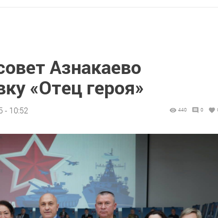
овет Азнакаево
ку «Отец героя»
 - 10:52
440
0