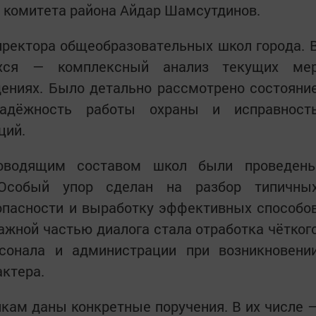
 комитета района Айдар Шамсутдинов.
иректора общеобразовательных школ города. 
ихся — комплексный анализ текущих ме
дениях. Было детально рассмотрено состояни
надёжность работы охраны и исправност
ций.
оводящим составом школ были проведен
 Особый упор сделан на разбор типичны
опасности и выработку эффективных способо
Важной частью диалога стала отработка чётког
сонала и администрации при возникновени
актера.
кам даны конкретные поручения. В их числе 