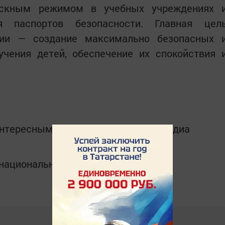
пускным режимом в учебных учреждениях 
ия паспортов безопасности. Главная цел
сии — создание максимально безопасных 
чения детей, обеспечение их спокойствия 
интересным в
Telegram-канале
Татмедиа
в национальном мессенджере MАХ: