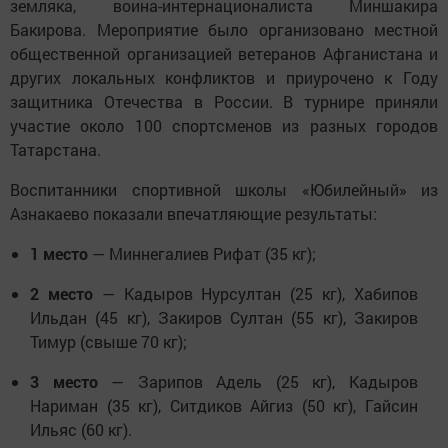
земляка, воина-интернационалиста Миншакира
Бакирова. Мероприятие было организовано местной
общественной организацией ветеранов Афганистана и
других локальных конфликтов и приурочено к Году
защитника Отечества в России. В турнире приняли
участие около 100 спортсменов из разных городов
Татарстана.
Воспитанники спортивной школы «Юбилейный» из
Азнакаево показали впечатляющие результаты:
1 место
— Миннегалиев Рифат (35 кг);
2 место
— Кадыров Нурсултан (25 кг), Хабипов
Ильдан (45 кг), Закиров Султан (55 кг), Закиров
Тимур (свыше 70 кг);
3 место
— Зарипов Адель (25 кг), Кадыров
Нариман (35 кг), Ситдиков Айгиз (50 кг), Гайсин
Ильяс (60 кг).