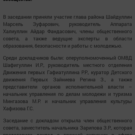
В заседании приняли участие глава района Шайдуллин
Марсель Зуфарович, руководитель Аппарата
Халиуллин Айдар Фандасович, члены общественного
совета, а также ведущие эксперты в области
образования, безопасности и работы с молодежью.
Среди докладчиков были: оперуполномоченный ОМВД
Шафигуллин И.Р., руководитель местного отделения
Движения первых Гафиатуллина Р.Р., куратор Детского
движения Первых Зайниева Регина З., а также
представители органов исполнительной власти –
начальник управления по делам молодежи и туризма
Мингазова М.Р. и начальник управления культуры
Хафизова Г.С.
Заседание с докладом открыла член общественного
совета, заместитель начальника Зарипова З.Р., которая
представила доклад о текущей ситуации в сфере