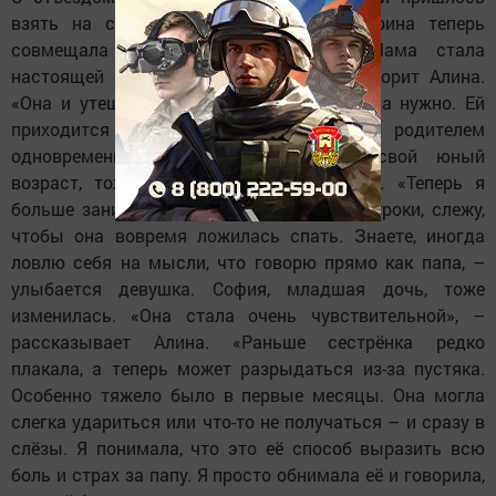
взять на себя новые обязанности. Марина теперь
совмещала роли матери и отца. «Мама стала
настоящей героиней», – с гордостью говорит Алина.
«Она и утешит, и проявит строгость, когда нужно. Ей
приходится быть и добрым, и строгим родителем
одновременно». Алина, несмотря на свой юный
возраст, тоже повзрослела в одночасье. «Теперь я
больше занимаюсь с Софией. Проверяю уроки, слежу,
чтобы она вовремя ложилась спать. Знаете, иногда
ловлю себя на мысли, что говорю прямо как папа, –
улыбается девушка. София, младшая дочь, тоже
изменилась. «Она стала очень чувствительной», –
рассказывает Алина. «Раньше сестрёнка редко
плакала, а теперь может разрыдаться из-за пустяка.
Особенно тяжело было в первые месяцы. Она могла
слегка удариться или что-то не получаться – и сразу в
слёзы. Я понимала, что это её способ выразить всю
боль и страх за папу. Я просто обнимала её и говорила,