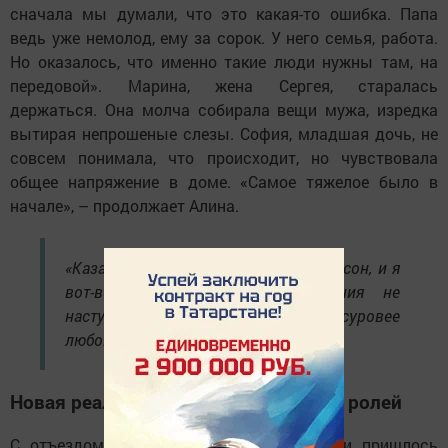
сначала мы думали, что это какая-то ошибка. Папа
ведь уже немолод, ему за сорок. У него семья, работа.
Но оказалось, что именно такие люди нужны там, на
передовой». Марина, жена Сергея, старалась
держаться. Она молча собирала вещи мужа, изредка
вытирая непрошеные слезы. София, младшая дочь, не
совсем понимала, что происходит, но чувствовала
общее напряжение в доме. «Самое тяжелое было в
начале», – продолжает Алина.
«Казалось, что это просто страшный сон, и я
вот-вот проснусь. Но пробуждения не
наступало. Реальность оказалась суровее
любого кошмара».
Новая реальность: переосмысление ролей
С отъездом Сергея каждому члену семьи пришлось