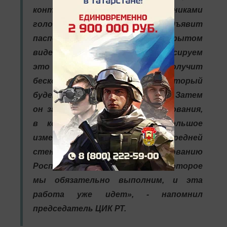
контактировать с участниками
голосования. Избиратель предъявит
паспорт члену избиркома в открытом
виде на расстоянии, мы зафиксируем
это в журнале, он получит
бесконтактно бюллетень, который
будет лежать на столе. Затем
он зайдет в кабинку для голосования,
в которых тоже есть небольшое
изменение, там не будет передней
стенки, по требованию
Роспотребнадзора, которое
мы обязательно выполним, и эта
работа уже идет», - напомнил
председатель ЦИК РТ.