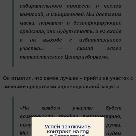
избирательного процесса: и членов
комиссий, и избирателей. Мы доставим
маски, перчатки и дезинфицирующие
средства, они будут стоять и на входе
и на выходе с избирательного
участка», — сказал глава
татарстанского Центризбиркома.
Он отметил, что самое лучшее – прийти на участок с
личными средствами индивидуальной защиты.
«На каждом участке будет
возможность пройти термометрию,
получить перчатки, маски и ручки.
Мы абсолютно не будем