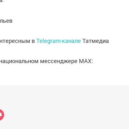
льев
интересным в
Telegram-канале
Татмедиа
в национальном мессенджере MАХ: