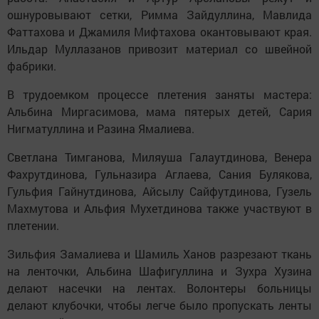
ошнуровывают сетки, Римма Зайдуллина, Мавлида
Фаттахова и Джамиля Мифтахова окантовывают края.
Ильдар Муллазанов привозит материал со швейной
фабрики.
В трудоемком процессе плетения заняты мастера:
Альбина Миргасимова, мама пятерых детей, Сария
Нигматуллина и Разина Ямалиева.
Светлана Тимганова, Миляуша Галаутдинова, Венера
Фахрутдинова, Гульназира Аглаева, Сания Булякова,
Гульфия Гайнутдинова, Айсылу Сайфутдинова, Гузель
Махмутова и Альфия Мухетдинова также участвуют в
плетении.
Зильфия Замалиева и Шамиль Ханов разрезают ткань
на ленточки, Альбина Шафигуллина и Зухра Хузина
делают насечки на лентах. Волонтеры больницы
делают клубочки, чтобы легче было пропускать ленты