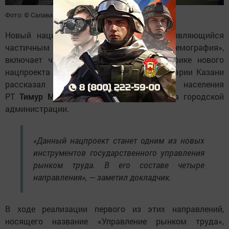
Фото: © Салават Камалетдинов / «Татар-информ»
Новый национальный проект «Кадры», являющийся
частичным продолжением нацпроекта «Демография»,
включает четыре направления. О специфике нового
нацпроекта на деловом понедельнике в мэрии Казани
рассказал директор Центра занятости населения
РТ
Тимур Муллин
, сообщает пресс-служба городской
администрации.
«Данный нацпроект станет одним из новых
инструментов государственного управления
рынком труда. В его составе четыре
направления», — заметил докладчик.
В ходе реализации первого из этих направлений,
носящего название «Управление рынком труда»,