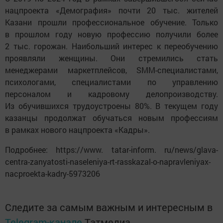
нацпроекта «Демография» почти 20 тыс. жителей
Казани прошли профессиональное обучение. Только
в прошлом году новую профессию получили более
2 тыс. горожан. Наибольший интерес к переобучению
проявляли женщины. Они стремились стать
менеджерами маркетплейсов, SMM-специалистами,
психологами, специалистами по управлению
персоналом и кадровому делопроизводству.
Из обучившихся трудоустроены 80%. В текущем году
казанцы продолжат обучаться новым профессиям
в рамках нового нацпроекта «Кадры».
Подробнее: https://www. tatar-inform. ru/news/glava-
centra-zanyatosti-naseleniya-rt-rasskazal-o-napravleniyax-
nacproekta-kadry-5973206
Следите за самым важным и интересным в
Telegram-канале
Татмедиа