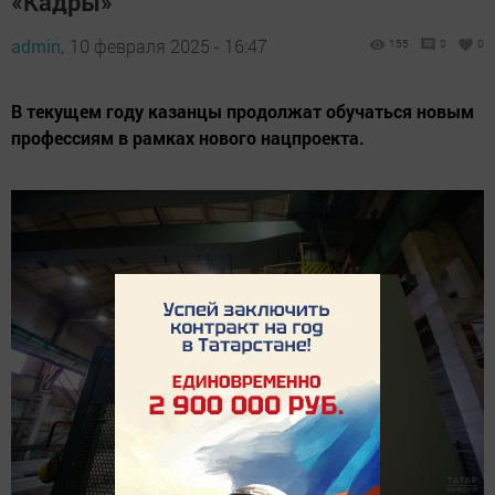
«Кадры»
admin,
10 февраля 2025 - 16:47
155
0
0
В текущем году казанцы продолжат обучаться новым
профессиям в рамках нового нацпроекта.