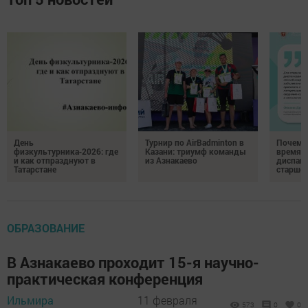
День
Турнир по AirBadminton в
Почему 
физкультурника‑2026: где
Казани: триумф команды
время 
и как отпразднуют в
из Азнакаево
диспан
Татарстане
старшег
ОБРАЗОВАНИЕ
В Азнакаево проходит 15-я научно-
практическая конференция
Ильмира
11 февраля
573
0
0