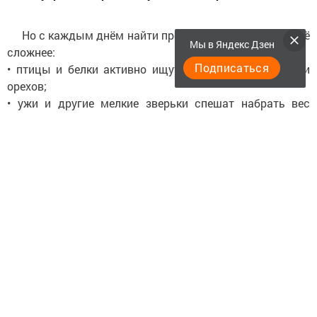
Но с каждым днём найти пропитание становится всё
Мы в Яндекс Дзен
сложнее:
Подписаться
• птицы и белки активно ищут остатки ягод, семян и
орехов;
• ужи и другие мелкие зверьки спешат набрать вес
перед спячкой;
• насекомые исчезают, а трава и растения увядают,
лишая многих пищи.
Именно сейчас наша помощь особенно ценна!
Установите кормушки, насыпьте зерно, подвесьте
несолёное сало — это поможет им пережить холода. Не
забывайте и про воду — осенью её тоже может не
хватать. Вместе мы сделаем эту осень тёплой и сытой
для тех, кто в нас нуждается!
Не будьте равнодушны — даже маленькое дело может
спасти жизнь.