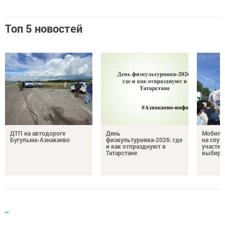
Топ 5 новостей
ДТП на автодороге
День
Мобиль
Бугульма-Азнакаево
физкультурника‑2026: где
на служ
и как отпразднуют в
участие
Татарстане
выбира
_