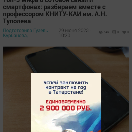
смартфонах: разбираем вместе с
профессором КНИТУ-КАИ им. А.Н.
Туполева
Подготовила Гузель
29 июня 2023 -
546
0
0
Курбанова,
10:20