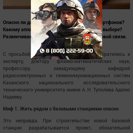
Опасно ли для здоровья использование смартфонов?
Какому аппарату отдать приоритет в своем выборе?
Развенчиваем мифы об использовании сотовой связи.
С просьбой прокомментировать их мы обратились к
эксперту, доктору физико-математических наук,
профессору, заведующему кафедрой
радиоэлектронных и телекоммуникационных систем
Казанского национального исследовательского
технического университета имени А. Н. Туполева Аделю
Надееву.
Миф 1. Жить рядом с базовыми станциями опасно
Это неправда. При строительстве новой базовой
станции разрабатывается проект, обязательной