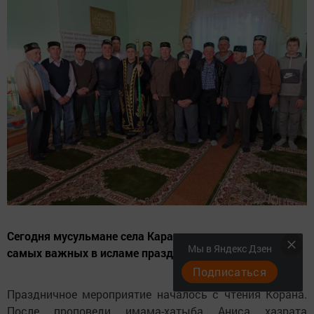
Сегодня мусульмане села Карамалы отметили один из
Мы в Яндекс Дзен
самых важных в исламе праздников - Курбан-байрам.
Подписаться
Праздничное мероприятие началось с чтения Корана.
После проповеди имама-хатыба Аниса хазрата