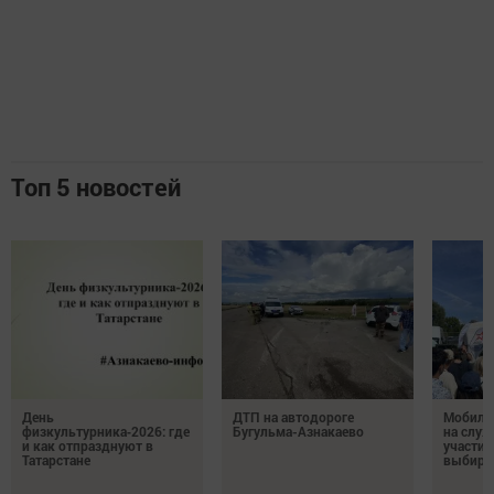
Топ 5 новостей
День
ДТП на автодороге
Мобиль
физкультурника‑2026: где
Бугульма-Азнакаево
на служ
и как отпразднуют в
участие
Татарстане
выбира