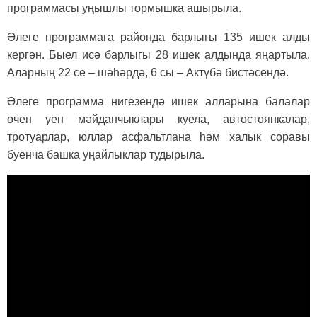
программасы уңышлы тормышка ашырыла.
Әлеге программага районда барлыгы 135 ишек алды
кергән. Быел исә барлыгы 28 ишек алдында яңартыла.
Аларның 22 се – шәһәрдә, 6 сы – Актүбә бистәсендә.
Әлеге программа нигезендә ишек алларына балалар
өчен уен мәйданчыклары куела, автостоянкалар,
тротуарлар, юллар асфальтлана һәм халык соравы
буенча башка уңайлыклар тудырыла.