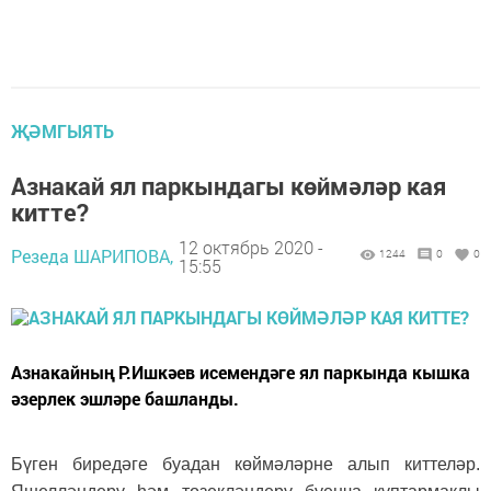
ҖӘМГЫЯТЬ
Азнакай ял паркындагы көймәләр кая
китте?
12 октябрь 2020 -
Резеда ШАРИПОВА,
1244
0
0
15:55
Азнакайның Р.Ишкәев исемендәге ял паркында кышка
әзерлек эшләре башланды.
Бүген биредәге буадан көймәләрне алып киттеләр.