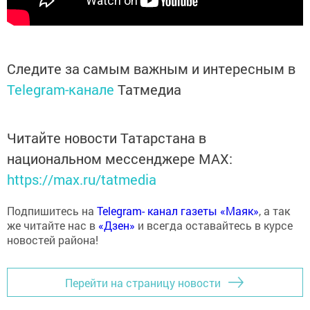
Следите за самым важным и интересным в
Telegram-канале
Татмедиа
Читайте новости Татарстана в
национальном мессенджере MАХ:
https://max.ru/tatmedia
Подпишитесь на
Telegram- канал газеты «Маяк»
, а так
же читайте нас в
«Дзен»
и всегда оставайтесь в курсе
новостей района!
Перейти на страницу новости