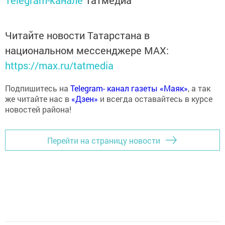
Telegram-канале
Татмедиа
Читайте новости Татарстана в
национальном мессенджере MАХ:
https://max.ru/tatmedia
Подпишитесь на
Telegram- канал газеты «Маяк»
, а так
же читайте нас в
«Дзен»
и всегда оставайтесь в курсе
новостей района!
Перейти на страницу новости