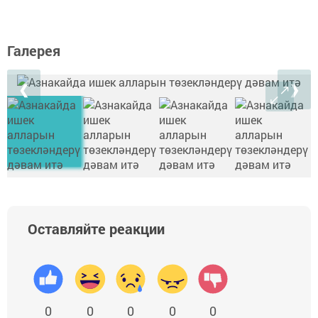
Галерея
❮
❯
Оставляйте реакции
0
0
0
0
0