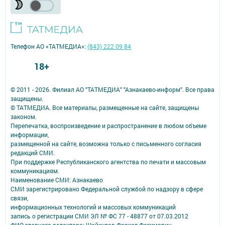
Телефон АО «ТАТМЕДИА»:
(843) 222 09 84
18+
© 2011 - 2026. Филиал АО "ТАТМЕДИА" "Азнакаево-информ". Все права
защищены.
© ТАТМЕДИА. Все материалы, размещенные на сайте, защищены
законом.
Перепечатка, воспроизведение и распространение в любом объеме
информации,
размещенной на сайте, возможна только с письменного согласия
редакций СМИ.
При поддержке Республиканского агентства по печати и массовым
коммуникациям.
Наименование СМИ: Азнакаево
СМИ зарегистрировано Федеральной службой по надзору в сфере
связи,
информационных технологий и массовых коммуникаций
запись о регистрации СМИ ЭЛ № ФС 77 - 48877 от 07.03.2012