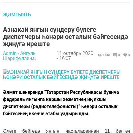
ҖӘМГЫЯТЬ
Азнакай янгын сүндерү бүлеге
диспетчеры һөнәри осталык бәйгесендә
җиңүгә иреште
Admin - Айгуль
11 октябрь 2020
1150
0
0
Шарифуллина,
- 16:07
Әлмәт шәһәрендә “Татарстан Республикасы буенча
федераль янгынга каршы хезмәтнең иң яхшы
диспетчеры (радиотелефонисты)” һөнәри осталык
бәйгесенең икенче этабы уздырылды.
Әлеге бәйгедә янгын частьлареннан 11 белгеч