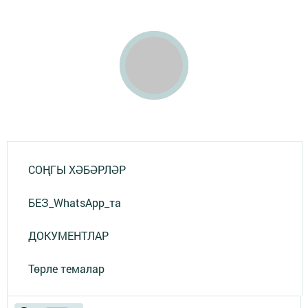
СОҢГЫ ХӘБӘРЛӘР
БЕЗ_WhatsApp_та
ДОКУМЕНТЛАР
Төрле темалар