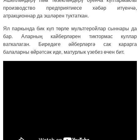
Яшелләндерү һәм төзекләндерү буенча күптармаклы
производство предприятиесе хәбәр итүенчә,
атракционнар да эшләрен туктаткан.
Ял паркында бик күп төрле мультгеройлар сыннары да
бар. Аларның кайберләрен тиктормас куллар
ваткалаган. Биредәге әйберләргә сак карарга
балаларны өйрәтсәк иде, матурлык үзебез өчен бит.