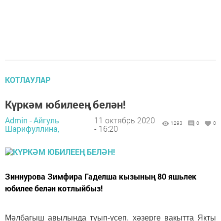
КОТЛАУЛАР
Күркәм юбилеең белән!
Admin - Айгуль
11 октябрь 2020
1293
0
0
Шарифуллина,
- 16:20
Зиннурова Зимфира Гаделша кызының 80 яшьлек
юбилее белән котлыйбыз!
Мәлбагыш авылында туып-үсеп, хәзерге вакытта Якты