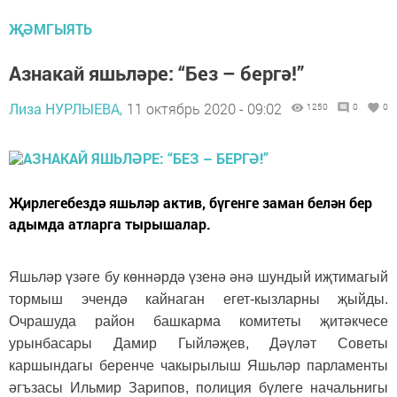
ҖӘМГЫЯТЬ
Азнакай яшьләре: “Без – бергә!”
Лиза НУРЛЫЕВА,
11 октябрь 2020 - 09:02
1250
0
0
Җирлегебездә яшьләр актив, бүгенге заман белән бер
адымда атларга тырышалар.
Яшьләр үзәге бу көннәрдә үзенә әнә шундый иҗтимагый
тормыш эчендә кайнаган егет-кызларны җыйды.
Очрашуда район башкарма комитеты җитәкчесе
урынбасары Дамир Гыйләҗев, Дәүләт Советы
каршындагы беренче чакырылыш Яшьләр парламенты
әгъзасы Ильмир Зарипов, полиция бүлеге начальнигы