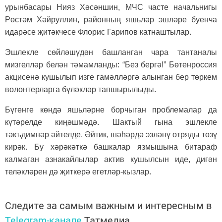
урынбасары Нияз Хәсәншин, МЧС часте начальнигы
Рөстәм Хәйруллин, районның яшьләр эшләре буенча
идарәсе җитәкчесе Флорис Гарипов катнаштылар.
Эшлекле сөйләшүдән башланган чара тантаналы
мизгелләр белән тәмамланды: “Без бергә!” Бөтенроссия
акцисенә кушылып изге гамәлләргә алынган бер төркем
волонтерларга бүләкләр тапшырылыды.
Бүгенге көндә яшьләрне борчыган проблемалар да
күтәрелде киңәшмәдә. Шактый гына эшлекле
тәкъдимнәр әйтелде. Әйтик, шәһәрдә эзләнү отряды төзү
кирәк. Бу хәрәкәткә башкалар язмышына битараф
калмаган азнакайлылар актив кушылсын иде, дигән
теләкләрен дә җиткерә егетләр-кызлар.
Следите за самым важным и интересным в
Telegram-канале
Татмедиа