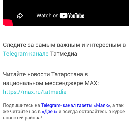
Следите за самым важным и интересным в
Telegram-канале
Татмедиа
Читайте новости Татарстана в
национальном мессенджере MАХ:
https://max.ru/tatmedia
Подпишитесь на
Telegram- канал газеты «Маяк»
, а так
же читайте нас в
«Дзен»
и всегда оставайтесь в курсе
новостей района!