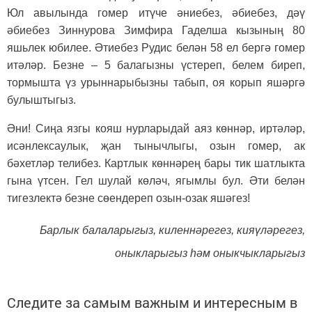
Юл авылында гомер итүче әниебез, әбиебез, дәү
әбиебез Зиннурова Зимфира Гаделша кызының 80
яшьлек юбилее. Әтиебез Рудис белән 58 ел бергә гомер
итәләр. Безне – 5 балагызны үстереп, белем биреп,
тормышта үз урыннарыбызны табып, оя корып яшәргә
булыштыгыз.
Әни! Сиңа язгы кояш нурларыдай аяз көннәр, иртәләр,
исәнлексаулык, җан тынычлыгы, озын гомер, ак
бәхетләр телибез. Картлык көннәрең бары тик шатлыкта
гына үтсен. Гел шулай көләч, ягымлы бул. Әти белән
тигезлектә безне сөендереп озын-озак яшәгез!
Барлык балаларыгыз, киленнәрегез, кияүләрегез,
оныкларыгыз һәм оныкчыкларыгыз
Следите за самым важным и интересным в