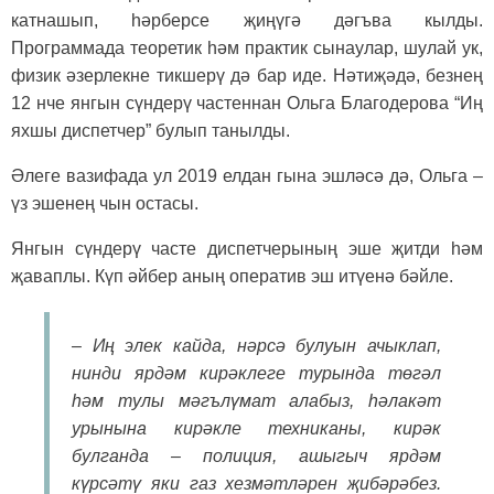
катнашып, һәрберсе җиңүгә дәгъва кылды.
Программада теоретик һәм практик сынаулар, шулай ук,
физик әзерлекне тикшерү дә бар иде. Нәтиҗәдә, безнең
12 нче янгын сүндерү частеннан Ольга Благодерова “Иң
яхшы диспетчер” булып танылды.
Әлеге вазифада ул 2019 елдан гына эшләсә дә, Ольга –
үз эшенең чын остасы.
Янгын сүндерү часте диспетчерының эше җитди һәм
җаваплы. Күп әйбер аның оператив эш итүенә бәйле.
– Иң элек кайда, нәрсә булуын ачыклап,
нинди ярдәм кирәклеге турында төгәл
һәм тулы мәгълүмат алабыз, һәлакәт
урынына кирәкле техниканы, кирәк
булганда – полиция, ашыгыч ярдәм
күрсәтү яки газ хезмәтләрен җибәрәбез.