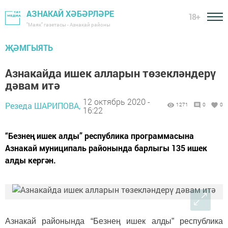
АЗНАКАЙ ХӘБӘРЛӘРЕ
18+
"Маяк" газетасы - Азнакай районы
ҖӘМГЫЯТЬ
Азнакайда ишек алларын төзекләндерү
дәвам итә
12 октябрь 2020 -
Резеда ШАРИПОВА,
1271
0
0
16:22
“Безнең ишек алды” республика программасына
Азнакай муниципаль районында барлыгы 135 ишек
алды кергән.
Азнакай районында “Безнең ишек алды” республика