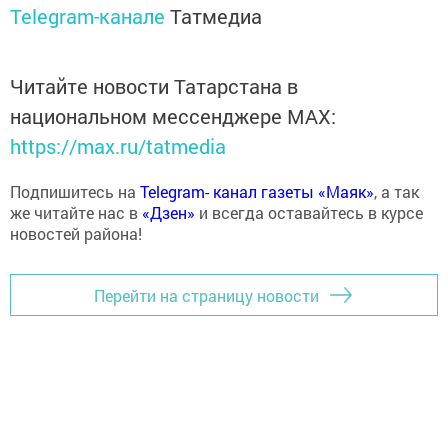
Telegram-канале
Татмедиа
Читайте новости Татарстана в
национальном мессенджере MАХ:
https://max.ru/tatmedia
Подпишитесь на
Telegram- канал газеты «Маяк»
, а так
же читайте нас в
«Дзен»
и всегда оставайтесь в курсе
новостей района!
Перейти на страницу новости