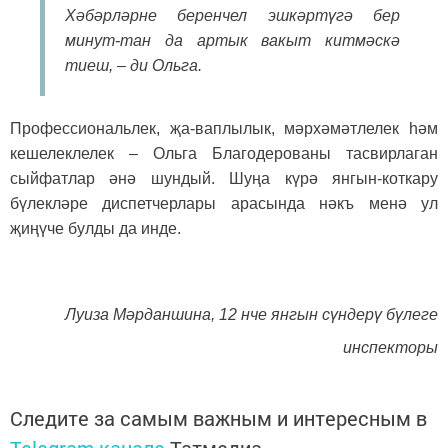
Хәбәрләрне беренчел эшкәртүгә бер
минут-тан да артык вакыт китмәскә
тиеш, – ди Ольга.
Профессиональлек, җа-ваплылык, мәрхәмәтлелек һәм
кешелеклелек – Ольга Благодерованы тасвирлаган
сыйфатлар әнә шундый. Шуңа күрә янгын-коткару
бүлекләре диспетчерлары арасында нәкъ менә ул
җиңүче булды да инде.
Луиза Мәрданшина, 12 нче янгын сүндерү бүлеге
инспекторы
Следите за самым важным и интересным в