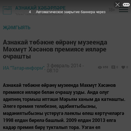
АЗНАКАЙ ХӘБӘРЛӘРЕ
18+
3
Автоматическое закрытие баннера через
"Маяк" газетасы - Азнакай районы
ҖӘМГЫЯТЬ
Азнакай төбәкне өйрәнү музеенда
Мәхмүт Хәсәнов премиясе ияләре
очрашты
3 февраль 2014 -
ИА "Татар-информ",
958
0
0
08:10
Азнакай төбәкне өйрәнү музеенда Мәхмүт Хәсәнов
премиясе ияләре белән очрашу узды. Анда олуг
әдипнең тормыш иптәше Мәрьям ханым да катнашты.
Әлеге премия телебезне, әдәбиятыбызны,
мәдәниятыбызны үстерүгә лаеклы өлеш кертүчеләргә
1998 елдан бирелә башлый. 2009 елдан 20013 елга
кадәр премия бирү тукталып тора. Узган ел