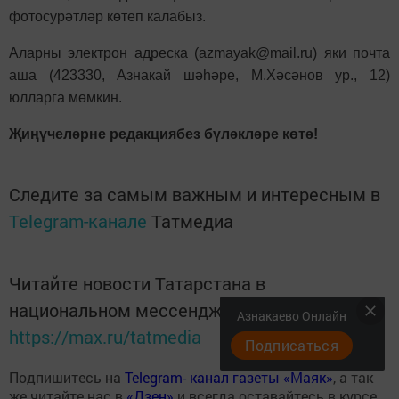
фотосурәтләр көтеп калабыз.
Аларны электрон адреска (azmayak@mail.ru) яки почта
аша (423330, Азнакай шәһәре, М.Хәсәнов ур., 12)
юлларга мөмкин.
Җиңүчеләрне редакциябез бүләкләре көтә!
Следите за самым важным и интересным в
Telegram-канале
Татмедиа
Читайте новости Татарстана в
национальном мессенджере MАХ:
Азнакаево Онлайн
https://max.ru/tatmedia
Подписаться
Подпишитесь на
Telegram- канал газеты «Маяк»
, а так
же читайте нас в
«Дзен»
и всегда оставайтесь в курсе