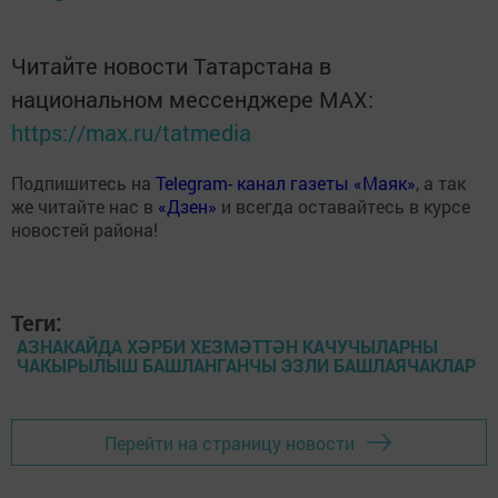
Читайте новости Татарстана в
национальном мессенджере MАХ:
https://max.ru/tatmedia
Подпишитесь на
Telegram- канал газеты «Маяк»
, а так
же читайте нас в
«Дзен»
и всегда оставайтесь в курсе
новостей района!
Теги:
АЗНАКАЙДА ХӘРБИ ХЕЗМӘТТӘН КАЧУЧЫЛАРНЫ
ЧАКЫРЫЛЫШ БАШЛАНГАНЧЫ ЭЗЛИ БАШЛАЯЧАКЛАР
Перейти на страницу новости