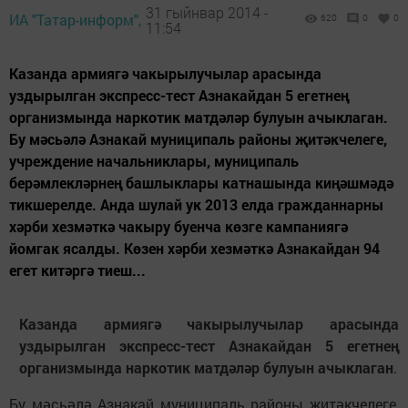
31 гыйнвар 2014 -
ИА "Татар-информ",
620
0
0
11:54
Казанда армиягә чакырылучылар арасында
уздырылган экспресс-тест Азнакайдан 5 егетнең
организмында наркотик матдәләр булуын ачыклаган.
Бу мәсьәлә Азнакай муниципаль районы җитәкчелеге,
учреждение начальниклары, муниципаль
берәмлекләрнең башлыклары катнашында киңәшмәдә
тикшерелде. Анда шулай ук 2013 елда гражданнарны
хәрби хезмәткә чакыру буенча көзге кампаниягә
йомгак ясалды. Көзен хәрби хезмәткә Азнакайдан 94
егет китәргә тиеш...
Казанда армиягә чакырылучылар арасында
уздырылган экспресс-тест Азнакайдан 5 егетнең
организмында наркотик матдәләр булуын ачыклаган
.
Бу мәсьәлә Азнакай муниципаль районы җитәкчелеге,