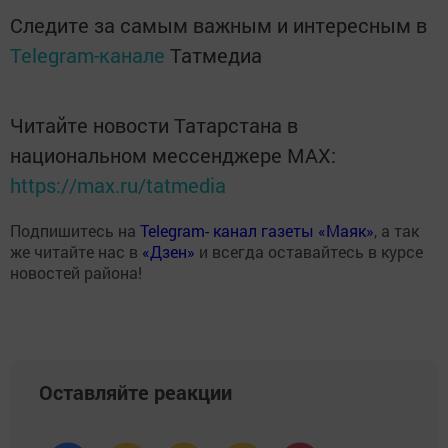
Следите за самым важным и интересным в
Telegram-канале
Татмедиа
Читайте новости Татарстана в
национальном мессенджере MАХ:
https://max.ru/tatmedia
Подпишитесь на
Telegram- канал газеты «Маяк»
, а так
же читайте нас в
«Дзен»
и всегда оставайтесь в курсе
новостей района!
Оставляйте реакции