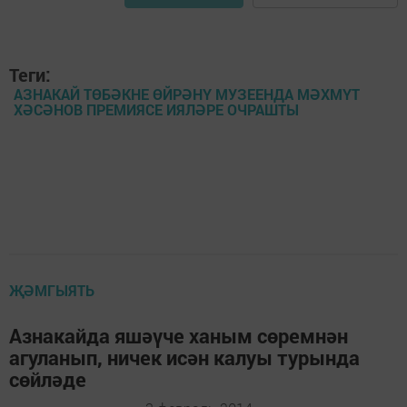
Теги:
АЗНАКАЙ ТӨБӘКНЕ ӨЙРӘНҮ МУЗЕЕНДА МӘХМҮТ
ХӘСӘНОВ ПРЕМИЯСЕ ИЯЛӘРЕ ОЧРАШТЫ
ҖӘМГЫЯТЬ
Азнакайда яшәүче ханым сөремнән
агуланып, ничек исән калуы турында
сөйләде