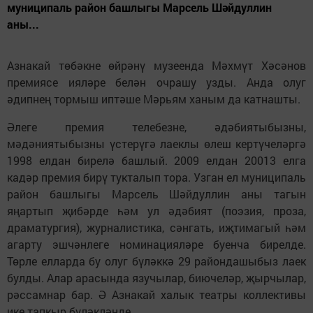
муниципаль район башлыгы Марсель Шәйдуллин
аны...
Азнакай төбәкне өйрәнү музеенда Мәхмүт Хәсәнов
премиясе ияләре белән очрашу узды. Анда олуг
әдипнең тормыш иптәше Мәрьям ханым да катнашты.
Әлеге премия телебезне, әдәбиятыбызны,
мәдәниятыбызны үстерүгә лаеклы өлеш кертүчеләргә
1998 елдан бирелә башлый. 2009 елдан 20013 елга
кадәр премия бирү тукталып тора. Узган ел муниципаль
район башлыгы Марсель Шәйдуллин аны тагын
яңартып җибәрде һәм ул әдәбият (поэзия, проза,
драматургия), журналистика, сәнгать, иҗтимагый һәм
агарту эшчәнлеге номинацияләре буенча бирелде.
Төрле елларда бу олуг бүләккә 29 райондашыбыз лаек
булды. Алар арасында язучылар, биючеләр, җырчылар,
рәссамнар бар. Ә Азнакай халык театры коллективы
ике тапкыр бүләкләнде.