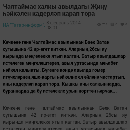
Чалтаймас халкы авылдагы Җиңү
һәйкәлен кадерләп карап тора
3 февраль 2014 -
ИА "Татар-информ",
753
0
0
08:01
Кечкенә генә Чалтаймас авылыннан Бөек Ватан
сугышына 42 ир-егет киткән. Аларның 26сы яу
кырында мәңгелеккә ятып калган. Батыр авылдашлар
истәлеген мәңгеләштереп, авыл уртасында мәһабәт
һәйкәл калыкты. Бүгенге көндә авылда гомер
итүчеләрнең яше-карты һәйкәлне ел әйләнә чистартып,
аны кадерләп карап тора. Кышкы ачы салкыннарда,
бураннарда да бу истәлекле урын көрттән һәрчак...
Кечкенә генә Чалтаймас авылыннан Бөек Ватан
сугышына 42 ир-егет киткән. Аларның 26сы яу
кырында мәңгелеккә ятып калган. Батыр авылдашлар
истәлеген мәңгеләштереп, авыл уртасында мәһабәт