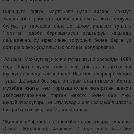
Очрашуга килгән мәртәбәле бүләк ияләре Мәхмүт
Хәсәновның районда әдәби эшчәнлекә нигез салучы
булуы, үз тирәсенә сәләтле каләм ияләрен туплап,
"Гөлстан" әдәби берләшмәсен оештыруы хакында
сөйләделәр, бу премиянең горурлык белән бергә үз
өсләренә зур җаваплылык өстәвен белдерделәр.
-Азнакай Мәхмүтнең икенче туган ягына әверелде. 1959
елда бирегә күчеп килеп, ике дистәдән артык ел
шушында яшәде һәм эшләде. Иң яхшы әсәрләре монда
туды. Шәһәрдә без яшәгән урам аның исемен йөртә,
музейда иҗаты һәм тормыш юлын яктырткан, шәхси
экспонатларыннан торган махсус бүлек бар. Аны
шулай зурлаулары, онытмаулары өчен азнакайлыларга
бик рәхмәтлемен, - ди Мәрьям ханым.
"Җанашым" фольклор ансамбле солистлары, курайчы
Әҗүәт Җиһаншин, Азнакай 2 нче урта мәктәбе