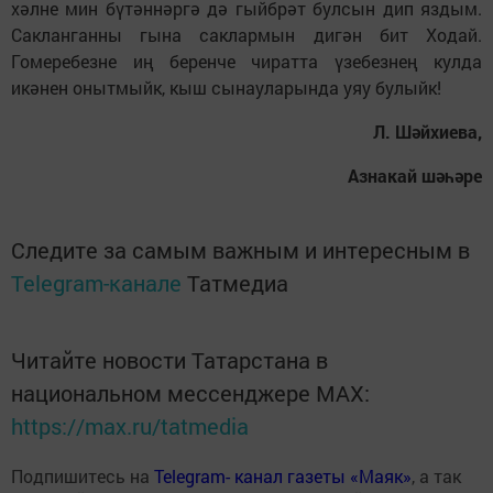
хәлне мин бүтәннәргә дә гыйбрәт булсын дип яздым.
Сакланганны гына саклармын дигән бит Ходай.
Гомеребезне иң беренче чиратта үзебезнең кулда
икәнен онытмыйк, кыш сынауларында уяу булыйк!
Л. Шәйхиева,
Азнакай шәһәре
Следите за самым важным и интересным в
Telegram-канале
Татмедиа
Читайте новости Татарстана в
национальном мессенджере MАХ:
https://max.ru/tatmedia
Подпишитесь на
Telegram- канал газеты «Маяк»
, а так