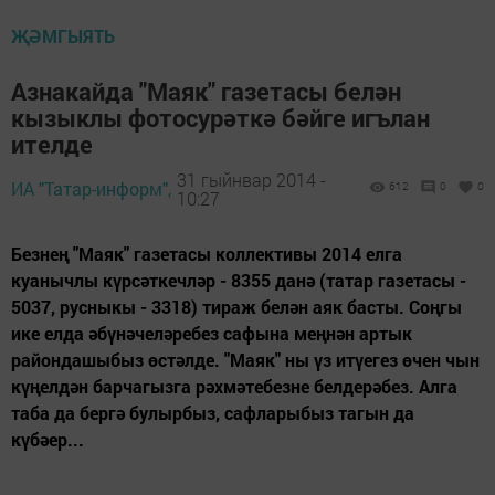
ҖӘМГЫЯТЬ
Азнакайда "Маяк" газетасы белән
кызыклы фотосурәткә бәйге игълан
ителде
31 гыйнвар 2014 -
ИА "Татар-информ",
612
0
0
10:27
Безнең "Маяк" газетасы коллективы 2014 елга
куанычлы күрсәткечләр - 8355 данә (татар газетасы -
5037, русныкы - 3318) тираж белән аяк басты. Соңгы
ике елда әбүнәчеләребез сафына меңнән артык
райондашыбыз өстәлде. "Маяк" ны үз итүегез өчен чын
күңелдән барчагызга рәхмәтебезне белдерәбез. Алга
таба да бергә булырбыз, сафларыбыз тагын да
күбәер...