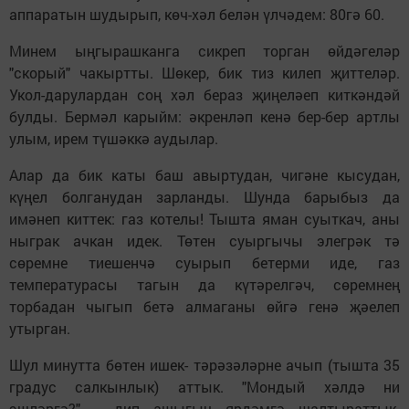
аппаратын шудырып, көч-хәл белән үлчәдем: 80гә 60.
Минем ыңгырашканга сикреп торган өйдәгеләр
"скорый" чакыртты. Шөкер, бик тиз килеп җиттеләр.
Укол-дарулардан соң хәл бераз җиңеләеп киткәндәй
булды. Бермәл карыйм: әкренләп кенә бер-бер артлы
улым, ирем түшәккә аудылар.
Алар да бик каты баш авыртудан, чигәне кысудан,
күңел болганудан зарланды. Шунда барыбыз да
имәнеп киттек: газ котелы! Тышта яман суыткач, аны
ныграк ачкан идек. Төтен суыргычы элегрәк тә
сөремне тиешенчә суырып бетерми иде, газ
температурасы тагын да күтәрелгәч, сөремнең
торбадан чыгып бетә алмаганы өйгә генә җәелеп
утырган.
Шул минутта бөтен ишек- тәрәзәләрне ачып (тышта 35
градус салкынлык) аттык. "Мондый хәлдә ни
эшләргә?", - дип ашыгыч ярдәмгә шалтыраттык.