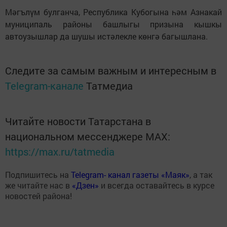
Мәгълүм булганча, Республика Кубогына һәм Азнакай
муниципаль районы башлыгы призына кышкы
автоузышлар да шушы истәлекле көнгә багышлана.
Следите за самым важным и интересным в
Telegram-канале
Татмедиа
Читайте новости Татарстана в
национальном мессенджере MАХ:
https://max.ru/tatmedia
Подпишитесь на
Telegram- канал газеты «Маяк»
, а так
же читайте нас в
«Дзен»
и всегда оставайтесь в курсе
новостей района!