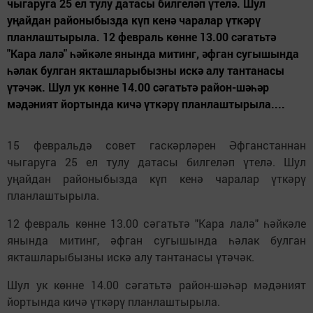
чыгаруга 25 ел тулу датасы билгеләп үтелә. Шул
уңайдан районыбызда күп кенә чаралар үткәрү
планлаштырыла. 12 февраль көнне 13.00 сәгатьтә
"Кара лалә" һәйкәле янында митинг, әфган сугышында
һәлак булган якташларыбызны искә алу тантанасы
үтәчәк. Шул ук көнне 14.00 сәгатьтә район-шәһәр
мәдәният йортында кичә үткәрү планлаштырыла....
15 февральдә совет гаскәрләрен Әфганстаннан
чыгаруга 25 ел тулу датасы билгеләп үтелә. Шул
уңайдан районыбызда күп кенә чаралар үткәрү
планлаштырыла.
12 февраль көнне 13.00 сәгатьтә "Кара лалә" һәйкәле
янында митинг, әфган сугышында һәлак булган
якташларыбызны искә алу тантанасы үтәчәк.
Шул ук көнне 14.00 сәгатьтә район-шәһәр мәдәният
йортында кичә үткәрү планлаштырыла.