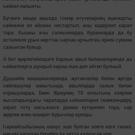
һәйкәл калыкты.
Бүгенге көндә авылда гомер итүчеләрнең яше-карты
һәйкәлне ел әйләнә чистартып, аны кадерләп карап
тора. Кышкы ачы салкыннарда, бураннарда да бу
истәлекле урын көрттән һәрчак арчылган, иркен сукмак
салынган булыр.
Ә бит җирлегебездәге барлык авыл биләмәләрендә дә
һәйкәлләргә шундый караш яши дип әйтеп булмый.
Дүшәмбе киңәшмәләрендә, җитәкчеләр белән җитди
сөйләшүләр вакытында, авылларда халык белән
очрашуларда, Бөек Җиңүнең 70 еллыгына әзерлек
кысаларындагы чараларда һәйкәлләрне төзекләндерү,
карап тоту мәсьәләсе даими күтәрелеп тора, һәр
җирлек өчен конкрет бурычлар куелды.
Һәркайсыбызның намус эше булган әлеге изге гамәл,
мөһим чарадан беребез дә читтә калмасак иде.