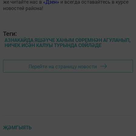
же читайте нас в
«Дзен»
и всегда оставайтесь в курсе
новостей района!
Теги:
АЗНАКАЙДА ЯШӘҮЧЕ ХАНЫМ СӨРЕМНӘН АГУЛАНЫП,
НИЧЕК ИСӘН КАЛУЫ ТУРЫНДА СӨЙЛӘДЕ
Перейти на страницу новости
ҖӘМГЫЯТЬ