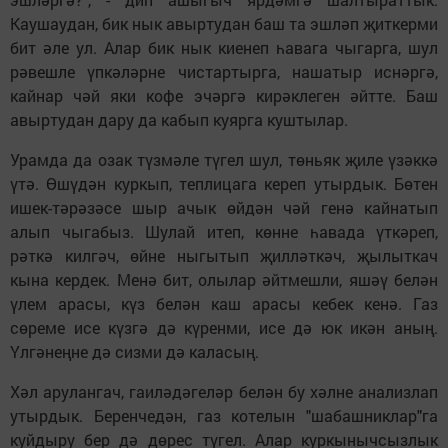
Каушаудан, бик нык авыртудан баш та эшләп җиткерми
бит әле ул. Алар бик нык киенеп һавага чыгарга, шул
рәвешле үпкәләрне чистартырга, нашатыр иснәргә,
кайнар чәй яки кофе эчәргә кирәклеген әйтте. Баш
авыртудан дару да кабып куярга куштылар.
Урамда да озак түзмәле түгел шул, төньяк җиле үзәккә
үтә. Өшүдән куркып, теплицага кереп утырдык. Бөтен
ишек-тәрәзәсе шыр ачык өйдән чәй генә кайнатып
алып чыгабыз. Шулай итеп, көнне һавада үткәреп,
рәткә килгәч, өйне ныгытып җилләткәч, җылыткач
кына кердек. Менә бит, олылар әйтмешли, яшәү белән
үлем арасы, күз белән каш арасы кебек кенә. Газ
сөреме исе күзгә дә күренми, исе дә юк икән аның.
Үлгәнеңне дә сизми дә каласың.
Хәл арулангач, гаиләдәгеләр белән бу хәлне анализлап
утырдык. Беренчедән, газ котелын "шабашниклар"га
куйдыру бер дә дөрес түгел. Алар куркынычсызлык