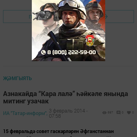
Перейти на страницу новости
ҖӘМГЫЯТЬ
Азнакайда “Кара лалә” һәйкәле янында
митинг узачак
3 февраль 2014 -
ИА "Татар-информ",
697
0
0
07:58
15 февральдә совет гаскәрләрен Әфганстаннан