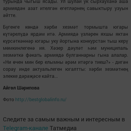
турында чыгыш ясады. Ул шулай ук сырхауханә аша
армиядән азат ителгән егетләрнең савыктыру узуын
әйтте.
Бүгенге көндә хәрби хезмәт тормышта югары
күтәрелүдә ярдәм итә. Армиядә үзләрен яхшы яктан
күрсәткәннәр югары уку йортына конкурстан тыш керү
мөмкинлегенә ия. Хәзер дәүләт һәм муниципаль
хезмәткә фәкать армиядә булганнарны гына алалар.
«Ни өчен мин бер елымны әрәм итәргә тиеш?» - дигән
сорау инде актуальлеген югалтты: хәрби хезмәтнең
элекке дәрәҗәсе кайта...
Айгөл Шәрипова
Фото
http://bestglobalinfo.ru/
Следите за самым важным и интересным в
Telegram-канале
Татмедиа