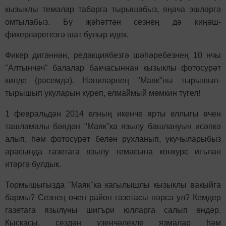
кызыклы темалар табарга тырышабыз, яңача эшләргә
омтылабыз. Бу җәһәттән сезнең дә киңәш-
фикерләрегезгә шат булыр идек.
Фикер дигәннән, редакциябезгә шәһәребезнең 10 нчы
"Алтынчәч" балалар бакчасыннан кызыклы фотосурәт
килде (рәсемдә). Нәниләрнең "Маяк"ны тырышып-
тырышып укуларын күреп, елмаймый мөмкин түгел!
1 февральдән 2014 елның икенче ярты еллыгы өчен
ташламалы бәядән "Маяк"ка язылу башлануын исәпкә
алып, һәм фотосурәт белән рухланып, укучыларыбыз
арасында газетага язылу темасына конкурс игълан
итәргә булдык.
Тормышыгызда "Маяк"ка кагылышлы кызыклы вакыйга
бармы? Сезнең өчен район газетасы нәрсә ул? Кемдер
газетага язылуны шигъри юлларга салып өндәр.
Кыскасы, сездән үзенчәлекле язмалар һәм