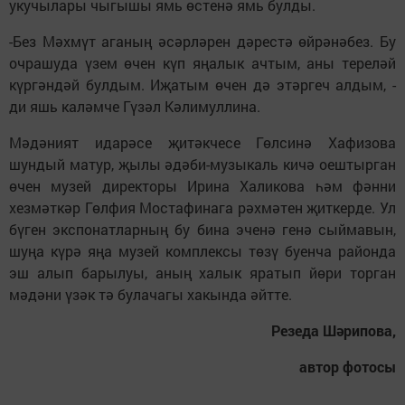
укучылары чыгышы ямь өстенә ямь булды.
-Без Мәхмүт аганың әсәрләрен дәрестә өйрәнәбез. Бу
очрашуда үзем өчен күп яңалык ачтым, аны тереләй
күргәндәй булдым. Иҗатым өчен дә этәргеч алдым, -
ди яшь каләмче Гүзәл Кәлимуллина.
Мәдәният идарәсе җитәкчесе Гөлсинә Хафизова
шундый матур, җылы әдәби-музыкаль кичә оештырган
өчен музей директоры Ирина Халикова һәм фәнни
хезмәткәр Гөлфия Мостафинага рәхмәтен җиткерде. Ул
бүген экспонатларның бу бина эченә генә сыймавын,
шуңа күрә яңа музей комплексы төзү буенча районда
эш алып барылуы, аның халык яратып йөри торган
мәдәни үзәк тә булачагы хакында әйтте.
Резеда Шәрипова,
автор фотосы