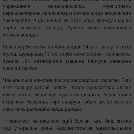
учреждение начальниклары, муниципаль
берәмлекләрнең башлыклары катнашында киңәшмәдә
тикшерелде. Анда шулай ук 2013 елда гражданнарны
хәрби хезмәткә чакыру буенча көзге кампаниягә
йомгак ясалды.
Көзен хәрби хезмәткә Азнакайдан 94 егет китәргә тиеш
булса, шуларның 17 се хәрби комиссариат юлламасы
буенча «С» категорияле машина йөртүче һөнәренә
бушлай укыган.
Чакырылыш кампаниясе эксцессларсыз узмаган. Биш
егет чакыру кәгазе килгәч, төрле җәрәхәтләр алган:
икесе аягын, берсе кул чугын сындырган, берсе тәнен
пешергән, берсендә тире авыруы табылган. Бу егетләр
язгы чакырылышка калдырылды.
- Наркотест нәтиҗәләре уңай булган тагы биш егеткә
суд утырышы узды. Административ җаваплылыкка