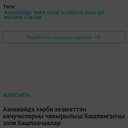
Теги:
АЗНАКАЙДА “КАРА ЛАЛӘ” ҺӘЙКӘЛЕ ЯНЫНДА
МИТИНГ УЗАЧАК
Перейти на страницу новости
ҖӘМГЫЯТЬ
Азнакайда хәрби хезмәттән
качучыларны чакырылыш башланганчы
эзли башлаячаклар