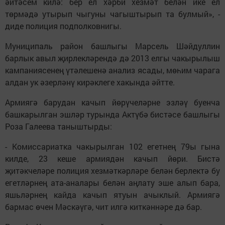
әйтәсем килә: бер ел хәрби хезмәт белән ике ел
төрмәдә утырып чыгуны чагыштырып та булмый», -
диде полиция подполковнигы.
Муниципаль район башлыгы Марсель Шәйдуллин
барлык авыл җирлекләрендә дә 2013 елгы чакырылыш
кампаниясенең үтәлешенә анализ ясады, мөһим чарага
алдан ук әзерләнү кирәклеге хакында әйтте.
Армиягә барудан качып йөрүчеләрне эзләү буенча
башкарылган эшләр турында Актүбә бистәсе башлыгы
Роза Галеева таныштырды:
- Комиссариатка чакырылган 102 егетнең 79ы гына
килде, 23 кеше армиядән качып йөри. Бистә
җитәкчеләре полиция хезмәткәрләре белән берлектә бу
егетләрнең ата-аналары белән аңлату эше алып бара,
яшьләрнең кайда качып ятуын ачыклый. Армиягә
бармас өчен Мәскәүгә, чит илгә киткәннәре дә бар.