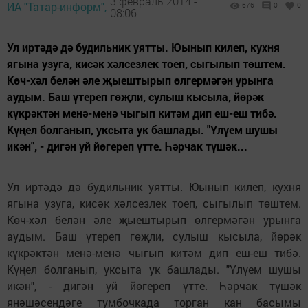
3 февраль 2014 -
ИА "Татар-информ",
676
0
0
08:06
Ул иртәдә дә будильник уятты. Юынып килеп, кухня
ягына узуга, кисәк хәлсезлек тоеп, сыгылып төштем.
Көч-хәл белән әле җыештырып өлгермәгән урынга
аудым. Баш үтереп гөҗли, сулыш кысыла, йөрәк
күкрәктән менә-менә чыгып китәм дип еш-еш тибә.
Күңел болганып, уксыта ук башлады. "Үлүем шушы
икән", - дигән уй йөгереп үтте. Һәрчак түшәк...
Ул иртәдә дә будильник уятты. Юынып килеп, кухня
ягына узуга, кисәк хәлсезлек тоеп, сыгылып төштем.
Көч-хәл белән әле җыештырып өлгермәгән урынга
аудым. Баш үтереп гөҗли, сулыш кысыла, йөрәк
күкрәктән менә-менә чыгып китәм дип еш-еш тибә.
Күңел болганып, уксыта ук башлады. "Үлүем шушы
икән", - дигән уй йөгереп үтте. Һәрчак түшәк
янәшәсендәге тумбочкада торган кан басымы