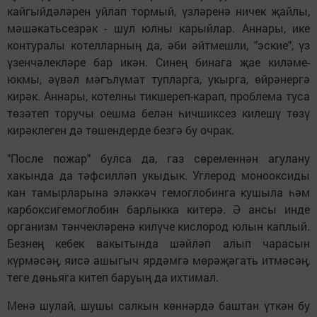
кайгыйдәләрен уйлап тормый, үзләренә ничек җайлы,
мәшәкатьсезрәк - шул юлны карыйлар. Аннары, ике
контуралы котелларның да, әби әйтмешли, "эские", үз
үзенчәлекләре бар икән. Синең бинага җае киләме-
юкмы, әүвәл мәгълүмат тупларга, укырга, өйрәнергә
кирәк. Аннары, котелны тикшереп-карап, проблема туса
төзәтеп торучы оешма белән һичшиксез килешү төзү
кирәклеген дә төшендерде безгә бу очрак.
"После пожар" булса да, газ сөременнән агулану
хакында да тәфсилләп укыдык. Углерод монооксиды
кан тамырларына эләккәч гемоглобинга кушыла һәм
карбоксигемоглобин барлыкка китерә. Ә ансы инде
организм тәнчекләренә килүче кислород юлын каплый.
Безнең кебек вакытында шәйләп алып чарасын
күрмәсәң, яисә ашыгыч ярдәмгә мөрәҗәгать итмәсәң,
теге дөньяга китеп баруың да ихтимал.
Менә шулай, шушы салкын көннәрдә баштан үткән бу