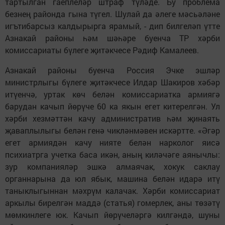
тартылган гаеплеләр штраф түләде. Бу проблема
безнең районда гына түгел. Шулай да әлеге мәсьәләне
игътибарсыз калдырырга ярамый, - дип билгеләп үтте
Азнакай районы һәм шәһәре буенча ТР хәрби
комиссариаты бүлеге җитәкчесе Рәдиф Камалеев.
Азнакай районы буенча Россия Эчке эшләр
министрлыгы бүлеге җитәкчесе Илдар Шакиров хәбәр
итүенчә, уртак көч белән комиссариатка армиягә
барудан качып йөрүче 60 ка якын егет китерелгән. Ул
хәрби хезмәттән качу административ һәм җинаять
җаваплылыгы белән генә чикләнмәвен искәртте. «Әгәр
егет армиядән качу нияте белән нарколог яисә
психиатрга учетка баса икән, аның киләчәге аянычлы:
зур компанияләр эшкә алмаячак, хокук саклау
органнарына да юл ябык, машина белән идарә итү
таныклыгыннан мәхрүм калачак. Хәрби комиссариат
аркылы бирелгән маддә (статья) гомерлек, аны төзәтү
мөмкинлеге юк. Качып йөрүчеләргә килгәндә, шуны