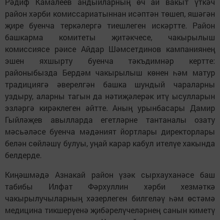
Рәдиф Камалеев андыйларның өч ай вакыт үткәч
район хәрби комиссариатыннан исәптән төшеп, яшәгән
җире буенча теркәлергә тиешлеген искәртте. Район
башкарма комитеты җитәкчесе, чакырылыш
комиссиясе рәисе Айдар Шәмсетдинов кампаниянең
эшен яхшырту буенча тәкъдимнәр кертте:
районыбызда Бердәм чакырылыш көнен һәм матур
традициягә әверелгән башка шундый чараларны
уздыру, аларны тагын да нәтиҗәлерәк итү ысулларын
эзләргә кирәклеген әйтте. Аның урынбасары Дамир
Гыйләҗев авылларда егетләрне тантаналы озату
мәсьәләсе буенча мәдәният йортлары директорлары
белән сөйләшү булуы, уңай карар кабул ителүе хакында
белдерде.
Киңәшмәдә Азнакай район үзәк сырхауханәсе баш
табибы Илфат Фәрхуллин хәрби хезмәткә
чакырылучыларның хәзерлеген билгеләү һәм өстәмә
медицина тикшерүенә җибәрелүчеләрнең санын киметү