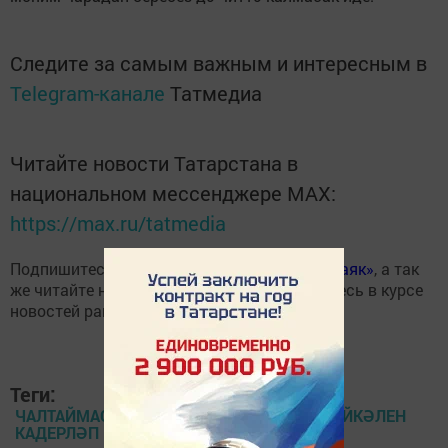
Следите за самым важным и интересным в
Telegram-канале
Татмедиа
Читайте новости Татарстана в
национальном мессенджере MАХ:
https://max.ru/tatmedia
Подпишитесь на
Telegram- канал газеты «Маяк»
, а так
же читайте нас в
«Дзен»
и всегда оставайтесь в курсе
новостей района!
Теги:
ЧАЛТАЙМАС ХАЛКЫ АВЫЛДАГЫ ҖИҢҮ ҺӘЙКӘЛЕН
КАДЕРЛӘП КАРАП ТОРА