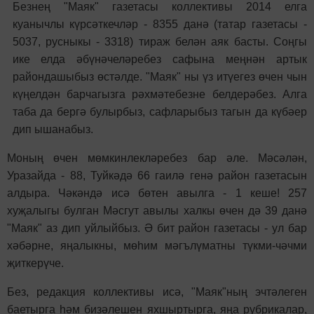
Безнең "Маяк" газетасы коллективы 2014 елга
куанычлы күрсәткечләр - 8355 данә (татар газетасы -
5037, русныкы - 3318) тираж белән аяк басты. Соңгы
ике елда әбүнәчеләребез сафына меңнән артык
райондашыбыз өстәлде. "Маяк" ны үз итүегез өчен чын
күңелдән барчагызга рәхмәтебезне белдерәбез. Алга
таба да бергә булырбыз, сафларыбыз тагын да күбәер
дип ышанабыз.
Моның өчен мөмкинлекләребез бар әле. Мәсәлән,
Уразайда - 88, Туйкәдә 66 гаилә генә район газетасын
алдыра. Чәкәндә исә бөтен авылга - 1 кеше! 257
хуҗалыгы булган Мәсгут авылы халкы өчен дә 39 данә
"Маяк" аз дип уйлыйбыз. Ә бит район газетасы - ул бар
хәбәрне, яңалыкны, мөһим мәгълүматны түкми-чәчми
җиткерүче.
Без, редакция коллективы исә, "Маяк"ның эчтәлеген
баетырга һәм бизәлешен яхшыртырга, яңа рубрикалар,