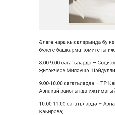
Әлеге чара кысаларында бу кө
бүлеге башкарма комитеты иҗ
8.00-9.00 сәгатьләрдә – Соци
җитәкчесе Миләүшә Шәйдулли
9.00-10.00 сәгатьләрдә – ТР К
Азнакай районында иҗтимагый
10.00-11.00 сәгатьләрдә – Азн
Каһирова;