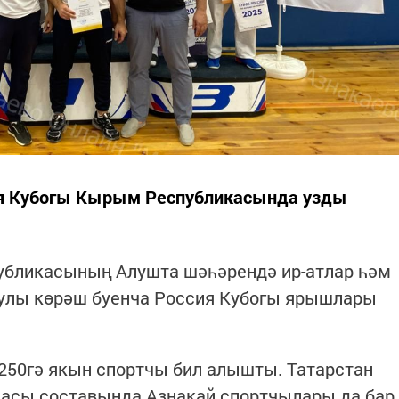
ия Кубогы Кырым Республикасында узды
убликасының Алушта шәһәрендә ир-атлар һәм
улы көрәш буенча Россия Кубогы ярышлары
 250гә якын спортчы бил алышты. Татарстан
асы составында Азнакай спортчылары да бар