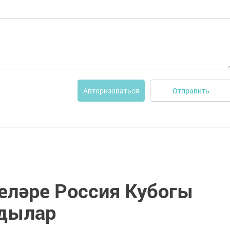
Отправить
Авторизоваться
еләре Россия Кубогы
лдылар