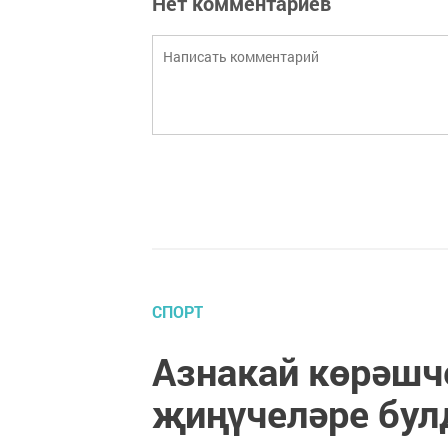
Нет комментариев
СПОРТ
Азнакай көрәшч
җиңүчеләре бу