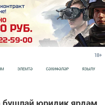
18+
ЯМ
ЭЛЕМТӘ
СӘХИФӘЛӘР
ЯЗЫЛУ
 бушлай юридик ярдәм