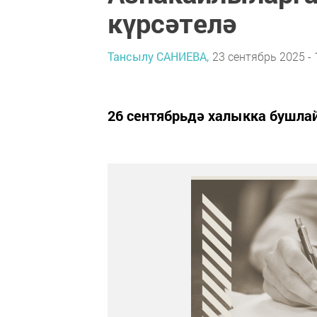
күрсәтелә
Тансылу САНИЕВА,
23 сентябрь 2025 - 
26 сентябрьдә халыкка бушлай