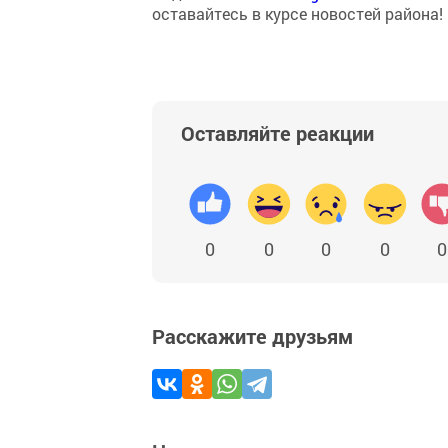
оставайтесь в курсе новостей района!
Оставляйте реакции
0
0
0
0
0
Расскажите друзьям