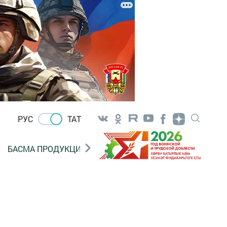
РУС
ТАТ
БАСМА ПРОДУКЦИЯ САТУ
«ГӨЛСТАН» БЕРЛӘШМ