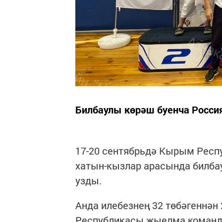
Билбаулы көрәш буенча Росс
17-20 сентябрьдә Кырым Респ
хатын-кызлар арасында билба
узды.
Анда илебезнең 32 төбәгеннән
Республикасы җыелма команд