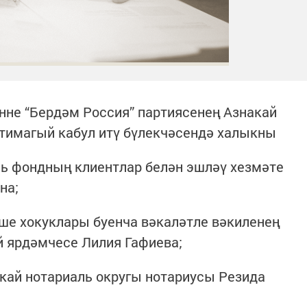
нне “Бердәм Россия” партиясенең Азнакай
тимагый кабул итү бүлекчәсендә халыкны
аль фондның клиентлар белән эшләү хезмәте
на;
еше хокуклары буенча вәкаләтле вәкиленең
 ярдәмчесе Лилия Гафиева;
акай нотариаль округы нотариусы Резида