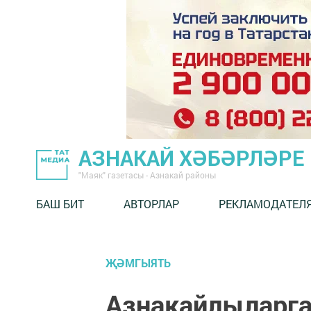
АЗНАКАЙ ХӘБӘРЛӘРЕ
"Маяк" газетасы - Азнакай районы
БАШ БИТ
АВТОРЛАР
РЕКЛАМОДАТЕЛ
ҖӘМГЫЯТЬ
Азнакайлыларга