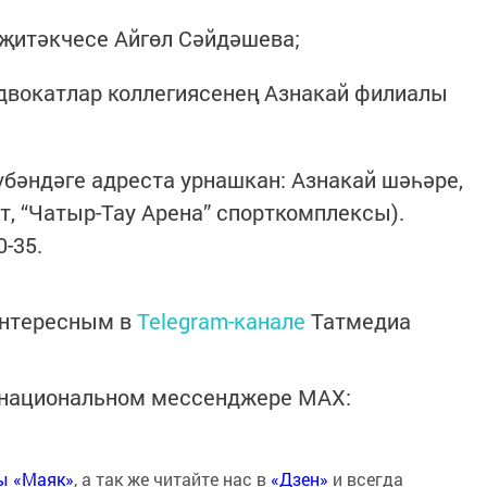
И җитәкчесе Айгөл Сәйдәшева;
 адвокатлар коллегиясенең Азнакай филиалы
бәндәге адреста урнашкан: Азнакай шәһәре,
т, “Чатыр-Тау Арена” спорткомплексы).
-35.
интересным в
Telegram-канале
Татмедиа
в национальном мессенджере MАХ:
ты «Маяк»
, а так же читайте нас в
«Дзен»
и всегда