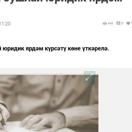
11:20
440
0
 юридик ярдәм күрсәтү көне үткәрелә.