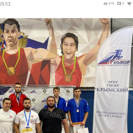
09:53
619
0