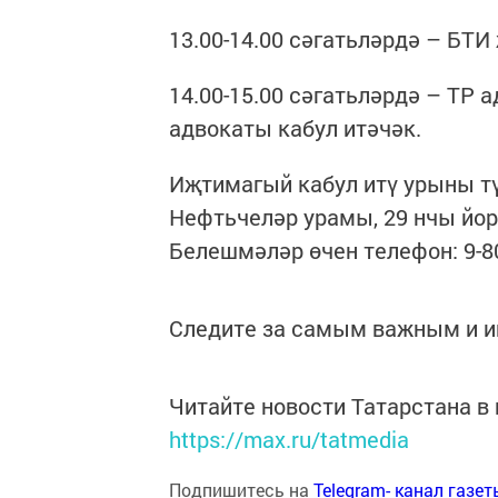
13.00-14.00 сәгатьләрдә – БТ
14.00-15.00 сәгатьләрдә – ТР
адвокаты кабул итәчәк.
Иҗтимагый кабул итү урыны тү
Нефтьчеләр урамы, 29 нчы йор
Белешмәләр өчен телефон: 9-80
Следите за самым важным и 
Читайте новости Татарстана 
https://max.ru/tatmedia
Подпишитесь на
Telegram- канал газе