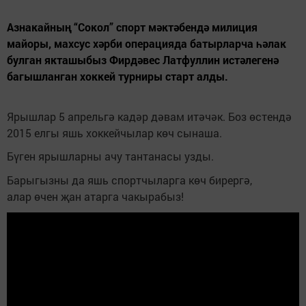
Азнакайның “Сокол” спорт мәктәбендә милиция
майоры, махсус хәрби операцияда батырларча һәлак
булган якташыбыз Фирдәвес Латфуллин истәлегенә
багышланган хоккей турниры старт алды.
Ярышлар 5 апрельгә кадәр дәвам итәчәк. Боз өстендә
2015 елгы яшь хоккейчылар көч сынаша.
Бүген ярышларны ачу тантанасы узды.
Барыгызны да яшь спортчыларга көч бирергә,
алар өчен җан атарга чакырабыз!