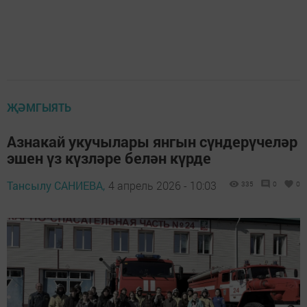
ҖӘМГЫЯТЬ
Азнакай укучылары янгын сүндерүчеләр
эшен үз күзләре белән күрде
Тансылу САНИЕВА,
4 апрель 2026 - 10:03
335
0
0