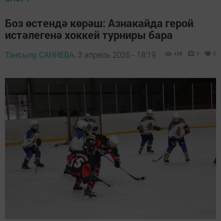
Боз өстендә көрәш: Азнакайда герой
истәлегенә хоккей турниры бара
Тансылу САНИЕВА,
3 апрель 2026 - 18:19
438
0
0