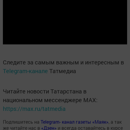
Следите за самым важным и интересным в
Telegram-канале
Татмедиа
Читайте новости Татарстана в
национальном мессенджере MАХ:
https://max.ru/tatmedia
Подпишитесь на
Telegram- канал газеты «Маяк»
, а так
же читайте нас в
«Дзен»
и всегда оставайтесь в курсе