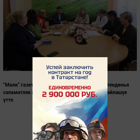
“Маяк” газетасы редакциясе бинасында Бөтендөнья
сәламәтлек көне уңаеннан “Түгәрәк өстәл” сөйләшүе
үтте