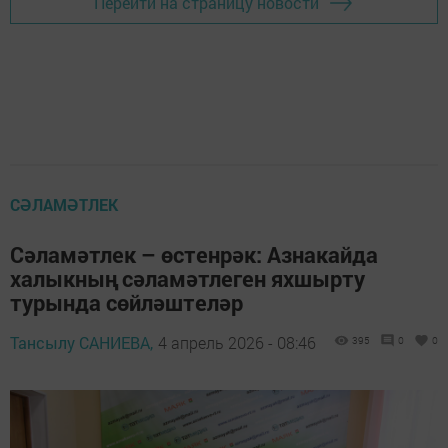
Перейти на страницу новости
СӘЛАМӘТЛЕК
Сәламәтлек – өстенрәк: Азнакайда
халыкның сәламәтлеген яхшырту
турында сөйләштеләр
Тансылу САНИЕВА,
4 апрель 2026 - 08:46
395
0
0