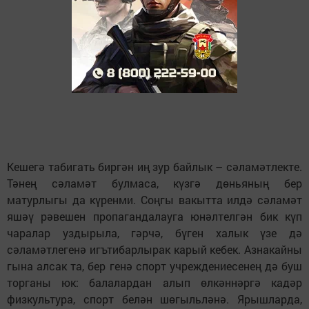
Кешегә табигать биргән иң зур байлык – сәламәтлекте.
Тәнең сәламәт булмаса, күзгә дөньяның бер
матурлыгы да күренми. Соңгы вакытта илдә сәламәт
яшәү рәвешен пропагандалауга юнәлтелгән бик күп
чаралар уздырыла, гәрчә, бүген халык үзе дә
сәламәтлегенә игътибарлырак карый кебек. Азнакайны
гына алсак та, бер генә спорт учреждениесенең дә буш
торганы юк: балалардан алып өлкәннәргә кадәр
физкультура, спорт белән шөгыльләнә. Ярышларда,