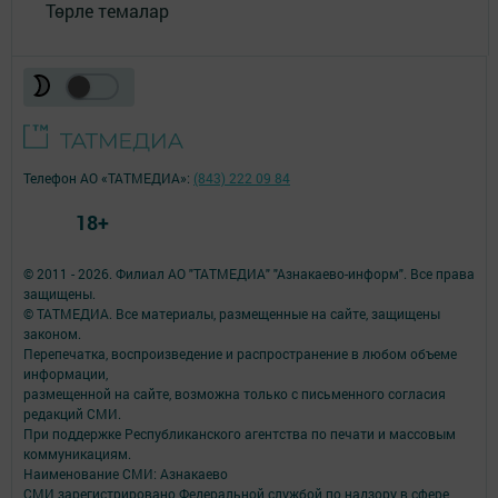
Төрле темалар
Телефон АО «ТАТМЕДИА»:
(843) 222 09 84
18+
© 2011 - 2026. Филиал АО "ТАТМЕДИА" "Азнакаево-информ". Все права
защищены.
© ТАТМЕДИА. Все материалы, размещенные на сайте, защищены
законом.
Перепечатка, воспроизведение и распространение в любом объеме
информации,
размещенной на сайте, возможна только с письменного согласия
редакций СМИ.
При поддержке Республиканского агентства по печати и массовым
коммуникациям.
Наименование СМИ: Азнакаево
СМИ зарегистрировано Федеральной службой по надзору в сфере