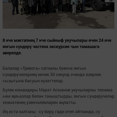
8 нче мәктәпнең 7 нче сыйныф укучылары өчен 24 нче
янгын сүндерү частена экскурсия чын тамашага
әверелде.
Балалар «Тревога» сигналы буенча янгын
сүндерүчеләрнең ничек 30 секунд эчендә әзерлек
сызыгына басуын күзәттеләр.
Бүлек командиры Марат Асманов укучыларны техника
һәм җиһазлар белән таныштырды, янгын сүндерүчеләр
хезмәтенең үзенчәлекләрен аңлатты.
Иң истә калганы - су бирү, гади итеп әйткәндә, су