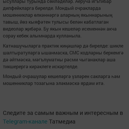
ысуллары турында сөйләделәр. Аеруча игътибар
дипфейкларга бирелде. Мондый очракларда
мошенниклар өлкәннәргә аларның якыннарының
тавыш, йөз кыяфәтен тулысы белән кабатлаган
видеолар җибәрә. Бу якын кешеләр исеменнән акча
сорау кебек алымнарда кулланыла.
Катнашучыларга практик киңәшләр дә бирелде: шикле
шалтыратуларга ышанмаска, СМС кодларны беркемгә
дә әйтмәскә, мәгълүматны рәсми чыганаклар аша
тикшерергә кирәклеге искәртелде.
Мондый очрашулар кешеләргә үзләрен сакларга һәм
мошенниклар тозагына эләкмәскә ярдәм итә.
Следите за самым важным и интересным в
Telegram-канале
Татмедиа