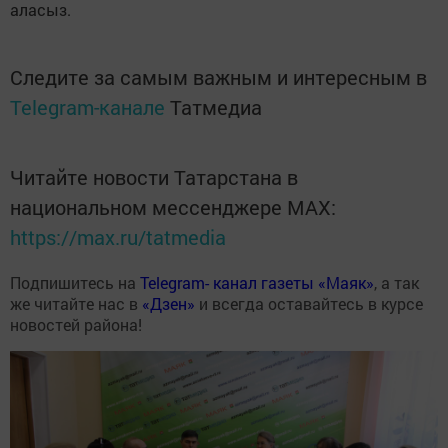
аласыз.
Следите за самым важным и интересным в
Telegram-канале
Татмедиа
Читайте новости Татарстана в
национальном мессенджере MАХ:
https://max.ru/tatmedia
Подпишитесь на
Telegram- канал газеты «Маяк»
, а так
же читайте нас в
«Дзен»
и всегда оставайтесь в курсе
новостей района!