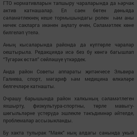
ГТО нормативларын тапшыру чараларында да һәрчак
актив катнашалар. Ел саен бөтен дөньяда
сәламәтлекнең кеше тормышындагы ролен һәм аны
ничек сакларга икәнен аңлату өчен, Сәламәтлек көне
билгеләп үтелә.
Аның кысаларында районда да күптөрле чаралар
оештырыла. Редакциядә исә без бу көнгә багышлап
“Түгәрәк өстәл” сөйләшүе үткәрдек.
Анда район Советы аппараты җитәкчесе Эльвира
Галиева, спорт, мәгариф һәм медицина өлкәләре
белгечләре катнашты.
Очрашу барышында район халкының сәламәтлеген
яхшырту, физкультура-спортны, төрле мавыгу-
шөгыльләрне үстерүдә эшлекле тәкъдимнәр әйтелде,
проблемалар ассызыкланды.
Бу хакта тулырак “Маяк” ның алдагы санында укый