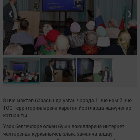
❮
❯
8 нче мәктәп базасында узган чарада 1 нче һәм 2 нче
ТОС территорияләренә караган йортларда яшәүчеләр
катнашты.
Үзәк белгечләре өлкән буын вәкилләренә интернет
челтәрендә куркынычсызлык, заманча алдау