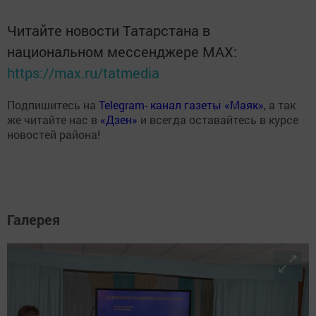
Читайте новости Татарстана в
национальном мессенджере MАХ:
https://max.ru/tatmedia
Подпишитесь на
Telegram- канал газеты «Маяк»
, а так
же читайте нас в
«Дзен»
и всегда оставайтесь в курсе
новостей района!
Галерея