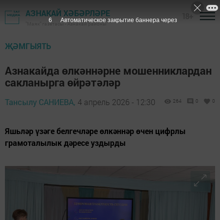
АЗНАКАЙ ХӘБӘРЛӘРЕ
18+
4
Автоматическое закрытие баннера через
"Маяк" газетасы - Азнакай районы
ҖӘМГЫЯТЬ
Азнакайда өлкәннәрне мошенниклардан
сакланырга өйрәтәләр
Тансылу САНИЕВА,
4 апрель 2026 - 12:30
264
0
0
Яшьләр үзәге белгечләре өлкәннәр өчен цифрлы
грамоталылык дәресе уздырды