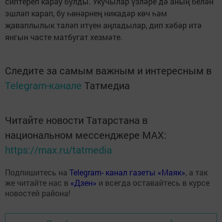
сиптереп карау булды. Укучылар үзләре дә аның белән
эшләп карап, бу һөнәрнең никадәр көч һәм
җаваплылык таләп итүен аңладылар, дип хәбәр итә
янгын часте матбугат хезмәте.
Следите за самым важным и интересным в
Telegram-канале
Татмедиа
Читайте новости Татарстана в
национальном мессенджере MАХ:
https://max.ru/tatmedia
Подпишитесь на
Telegram- канал газеты «Маяк»
, а так
же читайте нас в
«Дзен»
и всегда оставайтесь в курсе
новостей района!