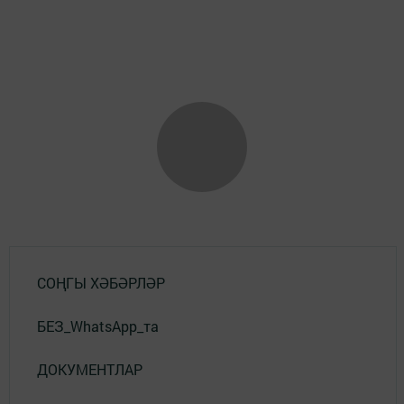
СОҢГЫ ХӘБӘРЛӘР
БЕЗ_WhatsApp_та
ДОКУМЕНТЛАР