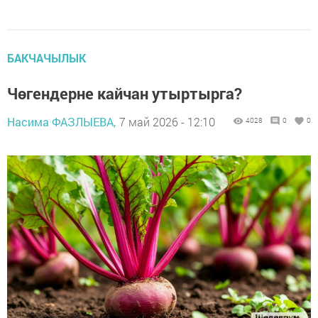
БАКЧАЧЫЛЫК
Чөгендерне кайчан утыртырга?
Насима ФАЗЛЫЕВА,
7 май 2026 - 12:10
4028
0
0