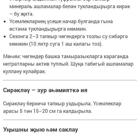
минераль ашламалар белән тукландырырга кирәк
– бу җитә.
Үсемлекләрнең үсеше начар булганда гына
өстәмә тукландырырга мөмкин.
Сезонга 2–3 тапкыр чөгендергә тозлы су сибәргә
мөмкин (10 литр суга 1 аш калагы тоз).
Мөһим: чөгендер башка тамыразыкларга караганда
нитратларны актив туплый. Шуңа табигый ашламалар
куллану кулайрак.
Сирәкләү – зур әһәмияткә ия
Сирәкләү берничә тапкыр уздырыла. Үсемлекләр
арасы 5 тән 15–20 см га калдырыла.
Уңышны җыю һәм саклау