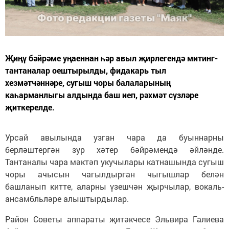
Җиңү бәйрәме уңаеннан һәр авыл җирлегендә митинг-
тантаналар оештырылды, фидакарь тыл
хезмәтчәннәре, сугыш чоры балаларының
каһарманлыгы алдында баш иеп, рәхмәт сүзләре
җиткерелде.
Урсай авылында узган чара да буыннарны
берләштергән зур хәтер бәйрәмендә әйләнде.
Тантаналы чара мәктәп укучылары катнашында сугыш
чоры ачысын чагылдырган чыгышлар белән
башланып китте, аларны үзешчән җырчылар, вокаль-
ансамбльләре алыштырдылар.
Район Советы аппараты җитәкчесе Эльвира Галиева