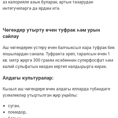
аз калорияле азык буларак, артык тазарудан
интегүчеләргә дә ярдәм итә.
Чөгендер утырту өчен туфрак һәм урын
сайлау
Аш чөгендерен үстерү өчен балчыксыл кара туфрак бик
яхшылардан санала. Туфракта эреп, таралсын өчен 1
кв. метр җиргә 300 грамм исәбеннән суперфосфат һәм
калий сульфатын көздән кертеп калдырырга кирәк.
Алдагы культуралар:
Кызыл аш чөгендере өчен алдагы елларда түбәндәге
үсемлекләр утыртылган җир уңайлы:
суган,
помидор,