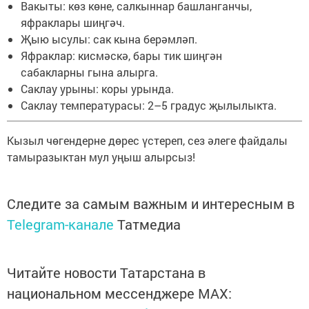
Вакыты: көз көне, салкыннар башланганчы,
яфраклары шиңгәч.
Җыю ысулы: сак кына берәмләп.
Яфраклар: кисмәскә, бары тик шиңгән
сабакларны гына алырга.
Саклау урыны: коры урында.
Саклау температурасы: 2–5 градус җылылыкта.
Кызыл чөгендерне дөрес үстереп, сез әлеге файдалы
тамыразыктан мул уңыш алырсыз!
Следите за самым важным и интересным в
Telegram-канале
Татмедиа
Читайте новости Татарстана в
национальном мессенджере MАХ: