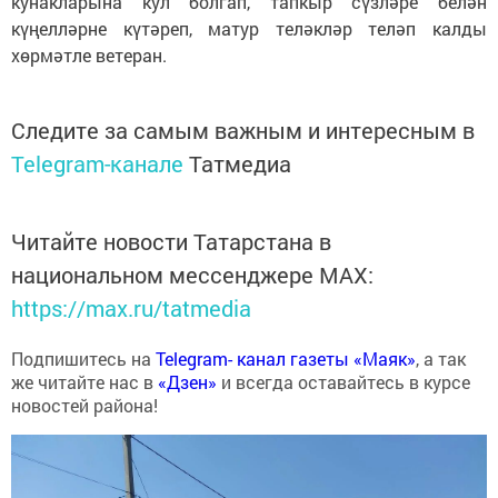
кунакларына кул болгап, тапкыр сүзләре белән
күңелләрне күтәреп, матур теләкләр теләп калды
хөрмәтле ветеран.
Следите за самым важным и интересным в
Telegram-канале
Татмедиа
Читайте новости Татарстана в
национальном мессенджере MАХ:
https://max.ru/tatmedia
Подпишитесь на
Telegram- канал газеты «Маяк»
, а так
же читайте нас в
«Дзен»
и всегда оставайтесь в курсе
новостей района!