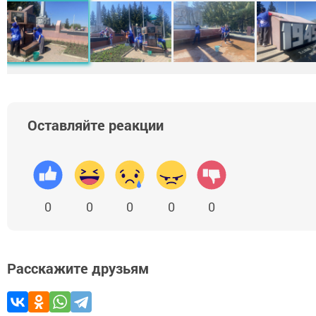
Оставляйте реакции
0
0
0
0
0
Расскажите друзьям