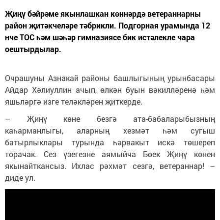
Җиңү бәйрәме якынлашкан көннәрдә ветераннарны
район җитәкчеләре тәбрикли. Подгорная урамында 12
нче ТОС һәм шәһәр гимназиясе бик истәлекле чара
оештырдылар.
Очрашуны Азнакай районы башлыгының урынбасары
Айдар Хәлиуллин ачып, өлкән буын вәкилләренә һәм
яшьләргә изге теләкләрен җиткерде.
– Җиңү көне безгә ата-бабаларыбызның
каһарманлыгы, аларның хезмәт һәм сугыш
батырлыклары турында һәрвакыт искә төшереп
торачак. Сез үзегезне аямыйча Бөек Җиңү көнен
якынайткансыз. Ихлас рәхмәт сезгә, ветераннар! –
диде ул.