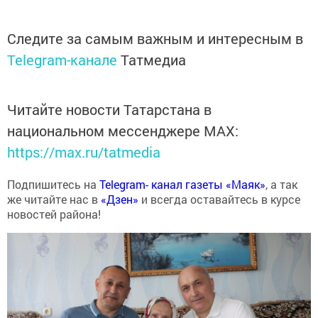
Следите за самым важным и интересным в
Telegram-канале
Татмедиа
Читайте новости Татарстана в
национальном мессенджере MАХ:
https://max.ru/tatmedia
Подпишитесь на
Telegram- канал газеты «Маяк»
, а так
же читайте нас в
«Дзен»
и всегда оставайтесь в курсе
новостей района!