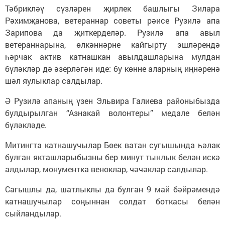
Тәбрикләү сүзләрен җирлек башлыгы Зилара
Рәхимҗанова, ветераннар советы рәисе Рузилә апа
Зарипова да җиткерделәр. Рузилә апа авыл
ветераннарына, өлкәннәрне кайгырту эшләрендә
һәрчак актив катнашкан авылдашларына мулдан
бүләкләр дә әзерләгән иде: бу көнне аларның иңнәренә
шәл яулыклар салдылар.
Ә Рузилә апаның үзен Эльвира Галиева районыбызда
булдырылган “Азнакай волонтеры” медале белән
бүләкләде.
Митингта катнашучылар Бөек ватан сугышында һәлак
булган якташларыбызны бер минут тынлык белән искә
алдылар, монументка веноклар, чәчәкләр салдылар.
Сагышлы да, шатлыклы да булган 9 май бәйрәмендә
катнашучылар соңыннан солдат боткасы белән
сыйландылар.