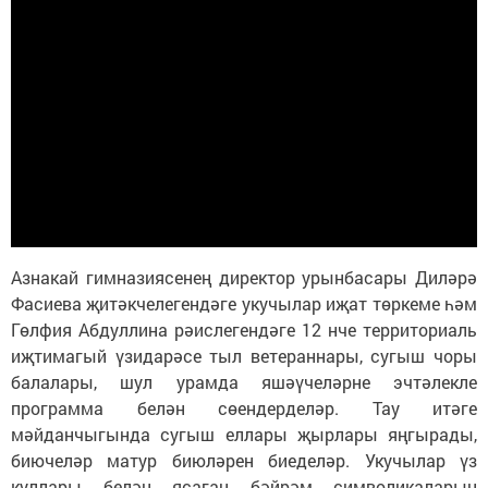
Азнакай гимназиясенең директор урынбасары Диләрә
Фасиева җитәкчелегендәге укучылар иҗат төркеме һәм
Гөлфия Абдуллина рәислегендәге 12 нче территориаль
иҗтимагый үзидарәсе тыл ветераннары, сугыш чоры
балалары, шул урамда яшәүчеләрне эчтәлекле
программа белән сөендерделәр. Тау итәге
мәйданчыгында сугыш еллары җырлары яңгырады,
биючеләр матур биюләрен биеделәр. Укучылар үз
куллары белән ясаган бәйрәм символикаларын