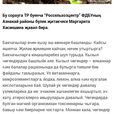
Бу сорауга ТР буенча “Россельхозцентр” ФДБУның
Азнакай районы бүлек җитәкчесе Маргарита
Хәсәншина җавап бирә.
Бакчачылар өчен кызу эш көннәре башланды. Кайсы
яшелчә. Җиләк-җимешне кайчан, ничек утыртырга?
Бакчачыларга киңәшләребез шул турыда. Кызыл
чөгендердән башлыйк әле. Кызыл чөгендер – өлкәннәр
һәм балалар рационында да булырга тиешле бик
файдалы тамыразык. Ул витаминнарга,
микроэлементларга, йодка, лимон, алма һәм кузгалак
кислоталарына бай. Шулай ук чөгендер дәвалау
үзлекләренә дә ия: эчәклек эшчәнлеген яхшыртып, эч
кату, атеросклероз авыруларын дәвалый. Чөгендердә
булган магний организмнан токсиннарны чыгара,
бавыр һәм бөерләрне чистарта. Моннан кала, чөгендер