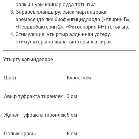
салкын һәм кайнар суда тотыгыз.
Зарарсызландыру: сыек марганцовка
эремәсендә яки биофунгицидларда («Алирин-Б»,
«Псевдобактерин-2», «Фитоспорин М») тотыгыз.
Стимуляция: утыртыр алдыннан үстерү
стимуляторына чылатып торырга кирәк
Утырту кагыйдәләре
Шарт
Күрсәткеч
Авыр туфракта тирәнлек
3 см
Җиңел туфракта тирәнлек
5 см
Орлык арасы
5 см