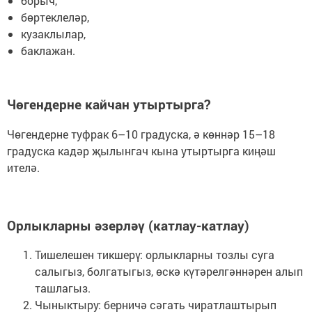
борыч,
бөртеклеләр,
кузаклылар,
баклажан.
Чөгендерне кайчан утыртырга?
Чөгендерне туфрак 6–10 градуска, ә көннәр 15–18
градуска кадәр җылынгач кына утыртырга киңәш
ителә.
Орлыкларны әзерләү (катлау-катлау)
Тишелешен тикшерү: орлыкларны тозлы суга
салыгыз, болгатыгыз, өскә күтәрелгәннәрен алып
ташлагыз.
Чыныктыру: берничә сәгать чиратлаштырып