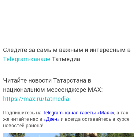
Следите за самым важным и интересным в
Telegram-канале
Татмедиа
Читайте новости Татарстана в
национальном мессенджере MАХ:
https://max.ru/tatmedia
Подпишитесь на
Telegram- канал газеты «Маяк»
, а так
же читайте нас в
«Дзен»
и всегда оставайтесь в курсе
новостей района!