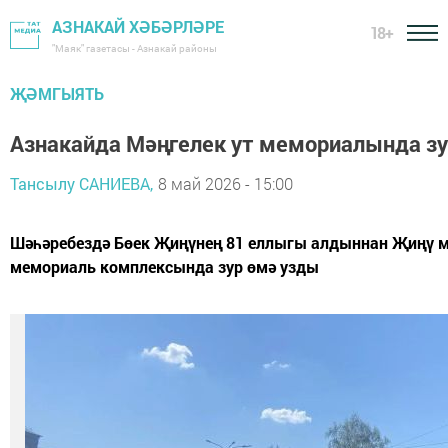
АЗНАКАЙ ХӘБӘРЛӘРЕ
18+
"Маяк" газетасы - Азнакай районы
ҖӘМГЫЯТЬ
Азнакайда Мәңгелек ут мемориалында зу
Тансылу САНИЕВА,
8 май 2026 - 15:00
Шәһәребездә Бөек Җиңүнең 81 еллыгы алдыннан Җиңү 
мемориаль комплексында зур өмә узды