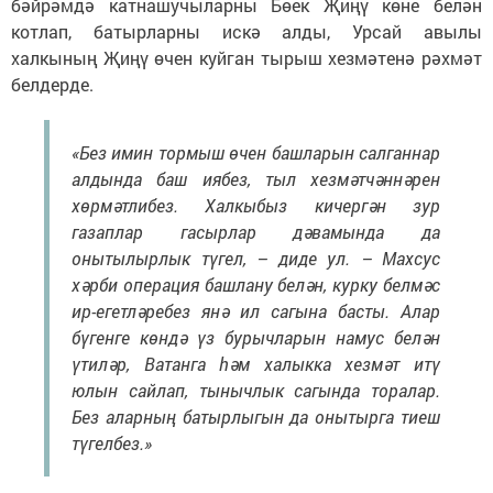
бәйрәмдә катнашучыларны Бөек Җиңү көне белән
котлап, батырларны искә алды, Урсай авылы
халкының Җиңү өчен куйган тырыш хезмәтенә рәхмәт
белдерде.
«Без имин тормыш өчен башларын салганнар
алдында баш иябез, тыл хезмәтчәннәрен
хөрмәтлибез. Халкыбыз кичергән зур
газаплар гасырлар дәвамында да
онытылырлык түгел, – диде ул. – Махсус
хәрби операция башлану белән, курку белмәс
ир-егетләребез янә ил сагына басты. Алар
бүгенге көндә үз бурычларын намус белән
үтиләр, Ватанга һәм халыкка хезмәт итү
юлын сайлап, тынычлык сагында торалар.
Без аларның батырлыгын да онытырга тиеш
түгелбез.»