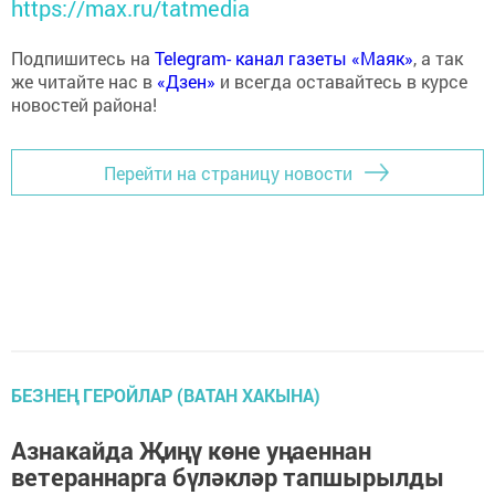
https://max.ru/tatmedia
Подпишитесь на
Telegram- канал газеты «Маяк»
, а так
же читайте нас в
«Дзен»
и всегда оставайтесь в курсе
новостей района!
Перейти на страницу новости
БЕЗНЕҢ ГЕРОЙЛАР (ВАТАН ХАКЫНА)
Азнакайда Җиңү көне уңаеннан
ветераннарга бүләкләр тапшырылды