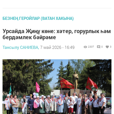
БЕЗНЕҢ ГЕРОЙЛАР (ВАТАН ХАКЫНА)
Урсайда Җиңү көне: хәтер, горурлык һәм
бердәмлек бәйрәме
Тансылу САНИЕВА,
7 май 2026 - 16:49
2337
0
3