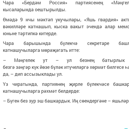
Чара «Бердәм Россия» партиясенең «Мәңге
кысаларында оештырылды.
Өмәдә 9 нчы мәктәп укучылары, «Яшь гвардия» акт
вәкилләре катнашып, кыска вакыт эчендә алар мемор
юньне тәртипкә китерде.
Чара барышында бүлекчә секретаре ба
катнашучыларга мөрәҗәгать итте:
– Мәңгелек ут – ул безнең батырлык с
безгә зәңгәр күк йөзе бүләк итүчеләргә хөрмәт билгесе
да, – дип ассызыклады ул.
Үз чиратында, партиянең җирле бүлекчәсе башка
катнашучыларга рәхмәт белдерде:
– Бүген без зур эш башкардык. Иң сөендергәне – яшьләр