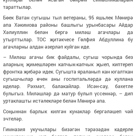
тараттылар.
Бөек Ватан сугышы тыл ветераны, 95 яшьлек Мөнирә
апа Хәкимова районы башлыгы урынбасары Айдар
Хәлиуллин белән бергә миләш агачлары да
утырттылар. ТОС җитәкчесе Гөлфия Абдуллина бу
агачларны алдан әзерләп куйган иде.
– Миләш агачы бик файдалы, сугыш чорында без
аларның җимешләрен капчык-капчык җыеп, киптереп
фронтка җибәрә идек. Сугышта яраланып кан югалткан
сугышчылар өчен аны госпитальләрдә дә куллана
иделәр. Рәхмәт, балакайлар. Исән-сау, бәхетле
булыгыз. Миләшләр дә матур булып үссеннәр, – дип
уртаклашты истәлекләре белән Мөнирә апа.
Соңыннан барлык килгән кунаклар бергәләшеп чәй
эчтеләр.
Гимназия укучылары бизәгән тәрәзәдән кадерле