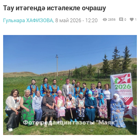
Тау итәгендә истәлекле очрашу
Гульнара ХАФИЗОВА,
8 май 2026 - 12:20
2856
0
1