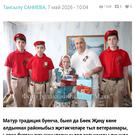
Тансылу САНИЕВА,
7 май 2026 - 10:04
1246
0
0
Матур традиция буенча, быел да Бөек Җиңү көне
алдыннан районыбыз җитәкчеләре тыл ветераннары,
һәлак булган сугышчыларның тол хатыннары янында