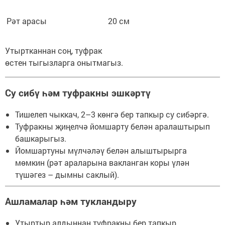
Рәт арасы
20 см
Утыртканнан соң, туфрак
өстен тыгызларга онытмагыз.
Су сибү һәм туфракны эшкәртү
Тишелеп чыккач, 2–3 көнгә бер тапкыр су сибәргә.
Туфракны җиңелчә йомшарту белән аралаштырып
башкарыгыз.
Йомшартуны мүлчәләү белән алыштырырга
мөмкин (рәт араларына вакланган коры үлән
түшәгез – дымны саклый).
Ашламалар һәм тукландыру
Утыртыр алдыннан туфракны бер тапкыр