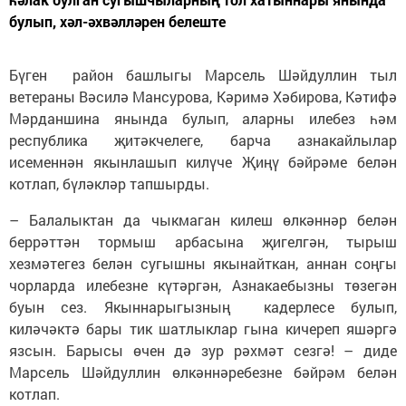
булып, хәл-әхвәлләрен белеште
Бүген район башлыгы Марсель Шәйдуллин тыл
ветераны Вәсилә Мансурова, Кәримә Хәбирова, Кәтифә
Мәрданшина янында булып, аларны илебез һәм
республика җитәкчелеге, барча азнакайлылар
исеменнән якынлашып килүче Җиңү бәйрәме белән
котлап, бүләкләр тапшырды.
– Балалыктан да чыкмаган килеш өлкәннәр белән
беррәттән тормыш арбасына җигелгән, тырыш
хезмәтегез белән сугышны якынайткан, аннан соңгы
чорларда илебезне күтәргән, Азнакаебызны төзегән
буын сез. Якыннарыгызның кадерлесе булып,
киләчәктә бары тик шатлыклар гына кичереп яшәргә
язсын. Барысы өчен дә зур рәхмәт сезгә! – диде
Марсель Шәйдуллин өлкәннәребезне бәйрәм белән
котлап.