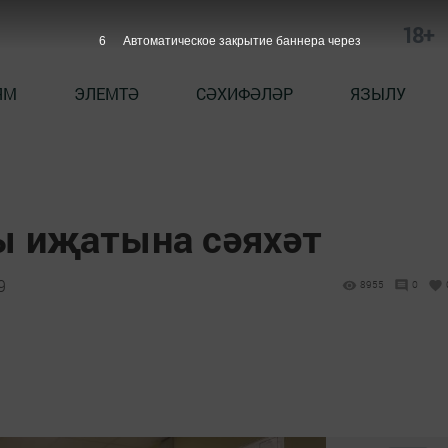
18+
5
Автоматическое закрытие баннера через
ЯМ
ЭЛЕМТӘ
СӘХИФӘЛӘР
ЯЗЫЛУ
ы иҗатына сәяхәт
9
8955
0