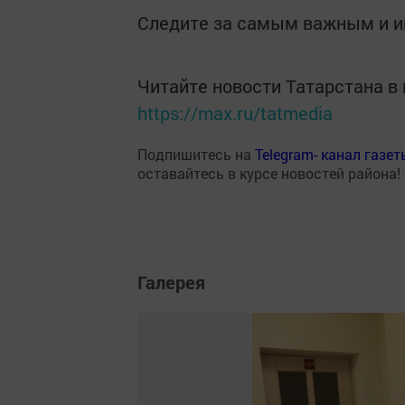
Следите за самым важным и 
Читайте новости Татарстана 
https://max.ru/tatmedia
Подпишитесь на
Telegram- канал газе
оставайтесь в курсе новостей района!
Галерея