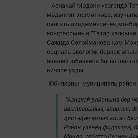
Азнакай Мәдәни үзәгендә Тат
мәдәният хезмәткәре, язучылар
сәнгать академиясенең мөхбир
конгрессының “Татар халкына 
Саҗидә Сөләйманова һәм Мәхм
социаль-экологик берлек әгъ
яшьлек юбилеена багышланган 
кичәсе узды.
Юбилярны муниципаль район 
“Азнакай районына бер ч
авылларыбыз, аларның фи
дистәдән артык китап бас
Район үзенең фидакарҗ, б
Монда ,әлбәттә Сезнең би