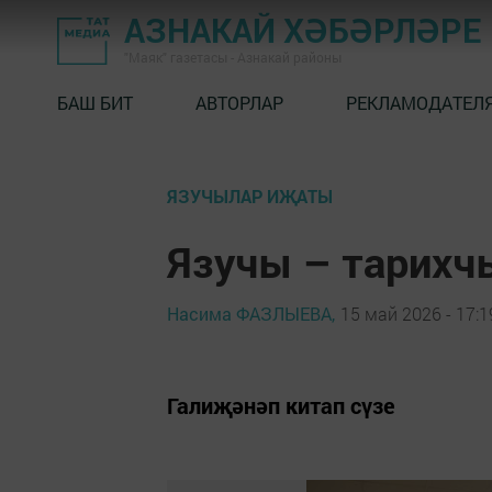
АЗНАКАЙ ХӘБӘРЛӘРЕ
"Маяк" газетасы - Азнакай районы
БАШ БИТ
АВТОРЛАР
РЕКЛАМОДАТЕЛ
ЯЗУЧЫЛАР ИҖАТЫ
Язучы – тарихч
Насима ФАЗЛЫЕВА,
15 май 2026 - 17:1
Галиҗәнәп китап сүзе