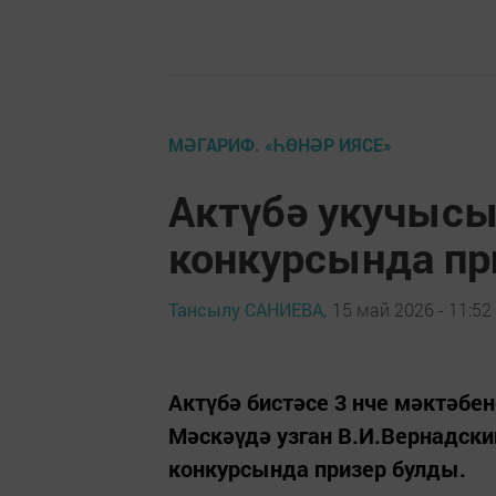
МӘГАРИФ. «ҺӨНӘР ИЯСЕ»
Актүбә укучысы
конкурсында пр
Тансылу САНИЕВА,
15 май 2026 - 11:52
Актүбә бистәсе 3 нче мәктәб
Мәскәүдә узган В.И.Вернадски
конкурсында призер булды.