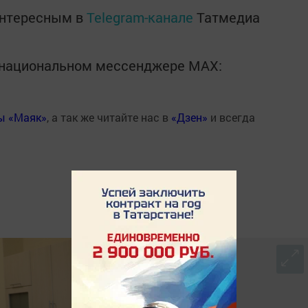
интересным в
Telegram-канале
Татмедиа
в национальном мессенджере MАХ:
ты «Маяк»
, а так же читайте нас в
«Дзен»
и всегда