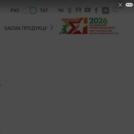
РУС
ТАТ
БАСМА ПРОДУКЦИЯ САТУ
«ГӨЛСТАН» БЕРЛӘШМ
0