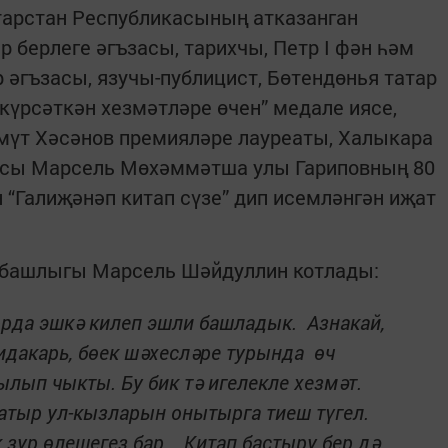
арстан Республикасының атказанган
 берлеге әгъзасы, тарихчы, Петр I фән һәм
 әгъзасы, язучы-публицист, Бөтендөнья татар
күрсәткән хезмәтләре өчен” медале иясе,
үт Хәсәнов премияләре лауреаты, Халыкара
засы Марсель Мөхәммәтша улы Гариповның 80
“Галиҗәнәп китап сүзе” дип исемләнгән иҗат
башлыгы Марсель Шәйдуллин котлады:
орда эшкә килеп эшли башладык. Азнакай,
дакарь, бөек шәхесләре турында өч
ылып чыкты. Бу бик тә игелекле хезмәт.
атыр ул-кызларын онытырга тиеш түгел.
к зур өлешегез бар. Китап бастыру бер дә