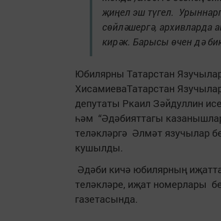
җиңел эш түгел. Урыннарг
сөйләшергә, архивларда а
кирәк. Барысы өчен дә бик
Юбилярны Татарстан Язучылар
ХисамиеваТатарстан Язучылар 
депутаты Ркаил Зәйдуллин исе
һәм “Әдәбияттагы казанышлар
теләкләргә Әлмәт язучылар б
кушылды.
Әдәби кичә юбилярның иҗатта
теләкләре, иҗат номерлары б
газетасында.