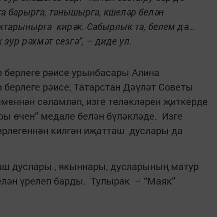
а барырга, танышырга, кшеләр белән
ктарынырга кирәк. Сабырлык та, белем дә...
 зур рәхмәт сезгә”, – диде ул.
 берлеге рәисе урынбасары Алина
берлеге рәисе, Татарстан Дәүләт Советы
меннән сәламләп, изге теләкләрен җиткерде
ы өчен” медале белән бүләкләде. Изге
ерлегеннән килгән иҗатташ дуслары да
ш дуслары , якыннары, дусларының матур
елән үрелеп барды. Тулырак – “Маяк”