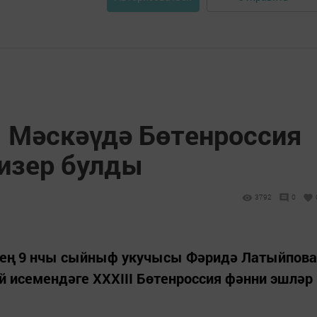
 Мәскәүдә Бөтенроссия
изер булды
3792
0
енең 9 нчы сыйныф укучысы Фәридә Латыйпова
й исемендәге XXXIII Бөтенроссия фәнни эшләр